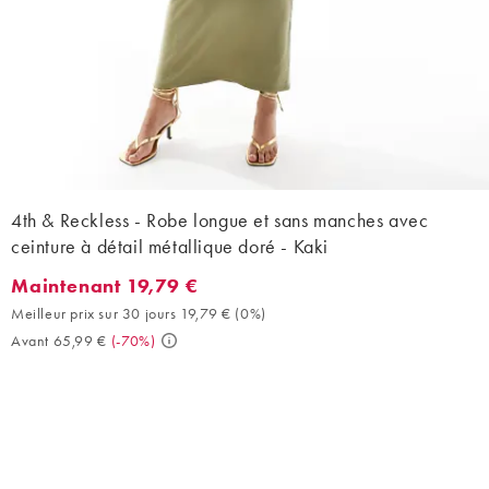
4th & Reckless - Robe longue et sans manches avec
ceinture à détail métallique doré - Kaki
Maintenant 19,79 €
Maintenant 19,79 €. Meilleur prix sur 30 jours 19,79 € (0%). Ava
Meilleur prix sur 30 jours 19,79 €
(
0%
)
Avant 65,99 €
(
-70%
)