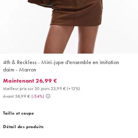
4th & Reckless - Mini-jupe d'ensemble en imitation
daim - Marron
Maintenant 26,99 €
Maintenant 26,99 €. Meilleur prix sur 30 jours 23,99 € (+13%). 
Meilleur prix sur 30 jours 23,99 €
(
+13%
)
Avant 58,99 €
(
-54%
)
Taille et coupe
Détail des produits