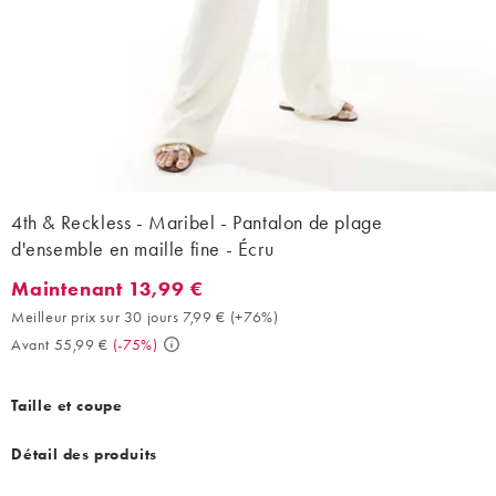
4th & Reckless - Maribel - Pantalon de plage
d'ensemble en maille fine - Écru
Maintenant 13,99 €
Maintenant 13,99 €. Meilleur prix sur 30 jours 7,99 € (+76%). Av
Meilleur prix sur 30 jours 7,99 €
(
+76%
)
Avant 55,99 €
(
-75%
)
Taille et coupe
Détail des produits