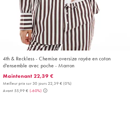
4th & Reckless - Chemise oversize rayée en coton
d'ensemble avec poche - Marron
Maintenant 22,39 €
Maintenant 22,39 €. Meilleur prix sur 30 jours 22,39 € (0%). Av
Meilleur prix sur 30 jours 22,39 €
(
0%
)
Avant 55,99 €
(
-60%
)