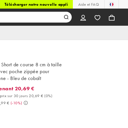
Télécharger notre nouvelle appli
Aide et FAQ
Short de course 8 cm à taille
avec poche zippée pour
ne - Bleu de cobalt
enant 20,69 €
ant 20,69 €. Meilleur prix sur 30 jours 20,69 € (0%). Avant 22,99
 prix sur 30 jours 20,69 €
(
0%
)
,99 €
(
-10%
)