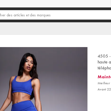
4505 - 
haute 
télépho
Maint
Mainten
Meilleur
Avant 22