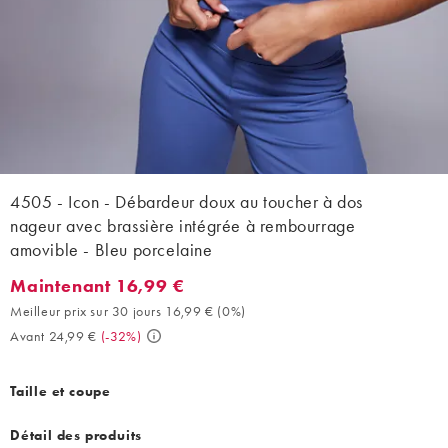
4505 - Icon - Débardeur doux au toucher à dos
nageur avec brassière intégrée à rembourrage
amovible - Bleu porcelaine
Maintenant 16,99 €
Maintenant 16,99 €. Meilleur prix sur 30 jours 16,99 € (0%). Ava
Meilleur prix sur 30 jours 16,99 €
(
0%
)
Avant 24,99 €
(
-32%
)
Taille et coupe
Détail des produits