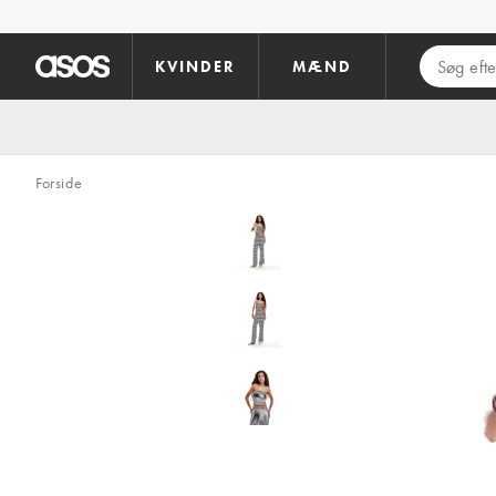
Gå til hovedindhold
KVINDER
MÆND
Forside