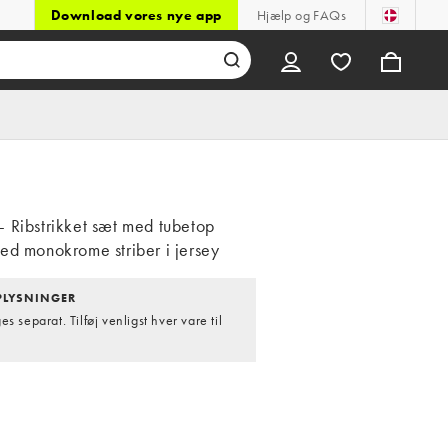
Download vores nye app
Hjælp og FAQs
 Ribstrikket sæt med tubetop
ed monokrome striber i jersey
LYSNINGER
s separat. Tilføj venligst hver vare til