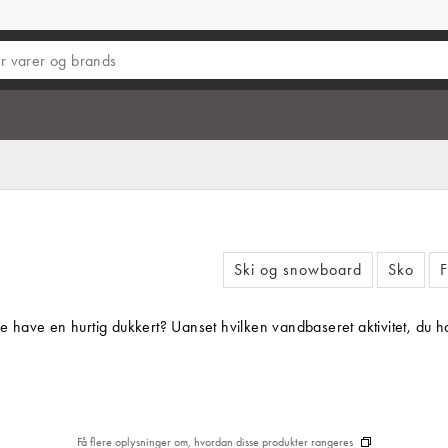
Ski og snowboard
Sko
F
are have en hurtig dukkert? Uanset hvilken vandbaseret aktivitet, du
Få flere oplysninger om, hvordan disse produkter rangeres