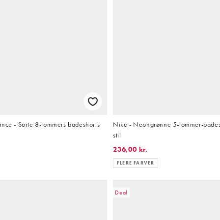
ance - Sorte 8-tommers badeshorts
Nike - Neongrønne 5-tommer-badesho
stil
236,00 kr.
FLERE FARVER
Deal