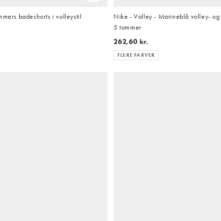
mmers badeshorts i volleystil
Nike - Volley - Marineblå volley- o
5 tommer
262,60 kr.
FLERE FARVER