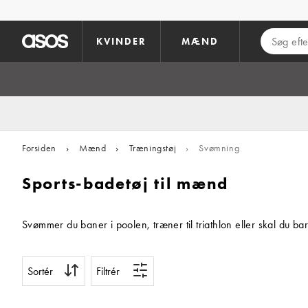
Gå til hovedindhold
KVINDER
MÆND
Forsiden
›
Mænd
›
Træningstøj
›
Svømning
Sports-badetøj til mænd
Svømmer du baner i poolen, træner til triathlon eller skal du b
Sortér
Filtrér