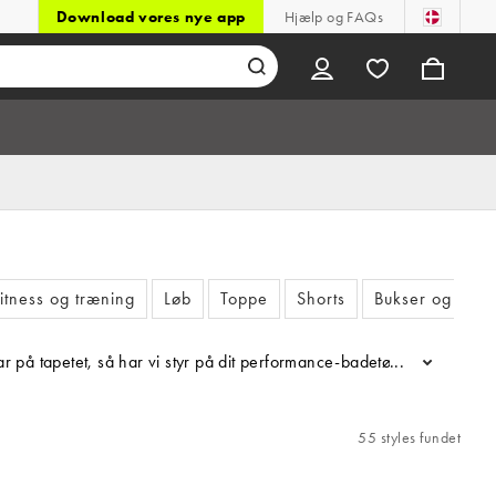
Download vores nye app
Hjælp og FAQs
itness og træning
Løb
Toppe
Shorts
Bukser og tight
 har på tapetet, så har vi styr på dit performance-badetøj – så det e
...
55 styles fundet