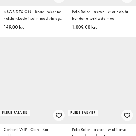
ASOS DESIGN - Brunt trekantet
Polo Ralph Lauren - Marineblåt
halstørklæde i satin med vintage
bandana-tørklæde med
blomstermønster
multifarvet Bear-logo og print
149,00 kr.
1.009,00 kr.
FLERE FARVER
FLERE FARVER
Carhartt WIP - Clan - Sort
Polo Ralph Lauren - Multifarvet