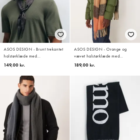
ASOS DESIGN - Brunt trekantet
ASOS DESIGN - Orange og
halstørklæde med
vævet halstørklæde med
blomstermønster i satin
oversized og ternet mønster
149,00 kr.
189,00 kr.