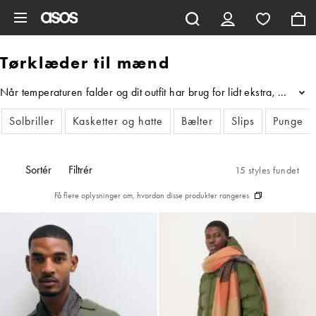
Gå til hovedindhold
Tørklæder til mænd
Når temperaturen falder og dit outfit har brug for lidt ekstra, er v
...
Solbriller
Kasketter og hatte
Bælter
Slips
Punge
Sortér
Filtrér
15 styles fundet
Få flere oplysninger om, hvordan disse produkter rangeres