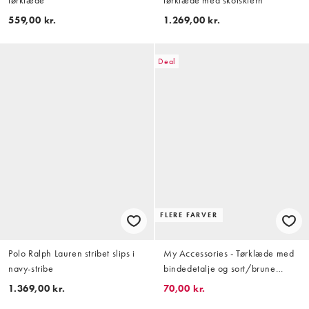
tørklæde
tørklæde med skotsktern
559,00 kr.
1.269,00 kr.
Deal
FLERE FARVER
Polo Ralph Lauren stribet slips i
My Accessories - Tørklæde med
navy-stribe
bindedetalje og sort/brune
striber
1.369,00 kr.
70,00 kr.