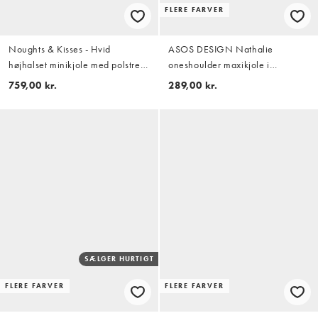
FLERE FARVER
Noughts & Kisses - Hvid
ASOS DESIGN Nathalie
højhalset minikjole med polstret
oneshoulder maxikjole i
skulder og blonder
chokolade
759,00 kr.
289,00 kr.
SÆLGER HURTIGT
FLERE FARVER
FLERE FARVER