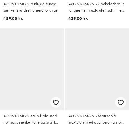
ASOS DESIGN midi-kjole med
ASOS DESIGN - Chokoladebrun
sænket skulder i brændt orange
langærmet maxikjole i satin med
draperinger
489,00 kr.
459,00 kr.
ASOS DESIGN satin kjole med
ASOS DESIGN - Marineblå
høj hals, sænket talje og svaj i
maxikjole med dyb rund hals og
sort
asymmetrisk draperende