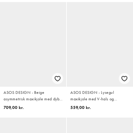
ASOS DESIGN - Beige
ASOS DESIGN - Lysegul
asymmetrisk maxikjole med dyb
maxikjole med V-hals og
vandfaldsudskæring og åben ryg
blondedetaljer i satin
709,00 kr.
559,00 kr.