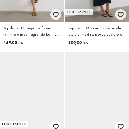
FLERE FARVER
Topshop - Orange rustfarvet
Topshop - Marineblå maxikjole i
minikjole med flagrende kant og
krølstof med sænkede skuldre og
pintucks
blouson-talje
459,00 kr.
509,00 kr.
FLERE FARVER