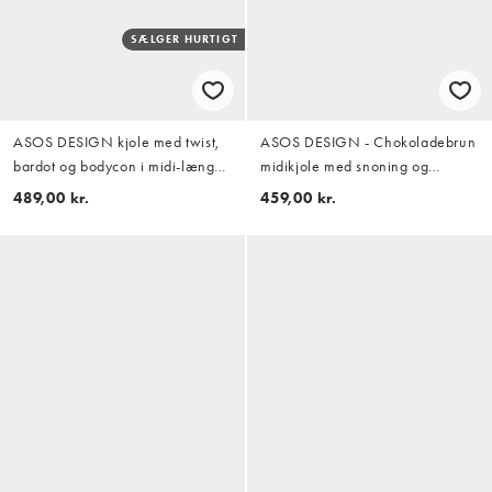
SÆLGER HURTIGT
ASOS DESIGN kjole med twist,
ASOS DESIGN - Chokoladebrun
bardot og bodycon i midi-længde
midikjole med snoning og
i burgundy scuba-lignende stof
metaldetaljer
489,00 kr.
459,00 kr.