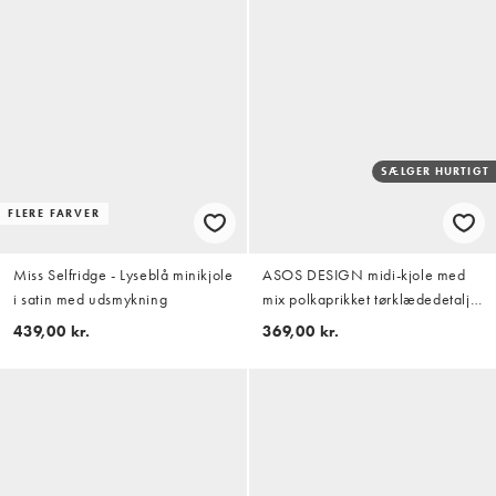
SÆLGER HURTIGT
FLERE FARVER
Miss Selfridge - Lyseblå minikjole
ASOS DESIGN midi-kjole med
i satin med udsmykning
mix polkaprikket tørklædedetalje
blå og brun
439,00 kr.
369,00 kr.