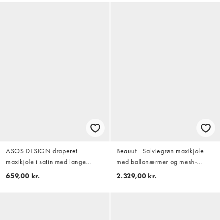
ASOS DESIGN draperet
Beauut - Salviegrøn maxikjole
maxikjole i satin med lange
med ballonærmer og mesh-
ærmer, krydset front og høj hals i
overlag med gennemgående
659,00 kr.
2.329,00 kr.
cedergrøn
perleudsmykning