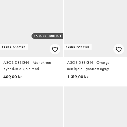
SÆLGER HURTIGT
FLERE FARVER
FLERE FARVER
ASOS DESIGN - Monokrom
ASOS DESIGN - Orange
hybrid-midikjole med
minikjole i gennemsigtigt
asymmetrisk sænket talje
blondestof med udsmykning og
409,00 kr.
1.319,00 kr.
csmistropper