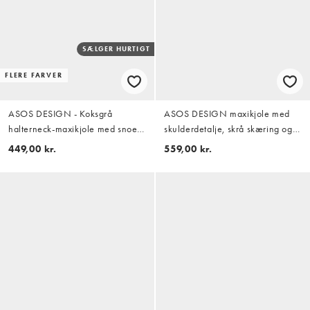
SÆLGER HURTIGT
FLERE FARVER
ASOS DESIGN - Koksgrå
ASOS DESIGN maxikjole med
halterneck-maxikjole med snoet
skulderdetalje, skrå skæring og
detalje ved brystet og bindebånd
asymmetrisk kant i sort
449,00 kr.
559,00 kr.
i nakken i mesh