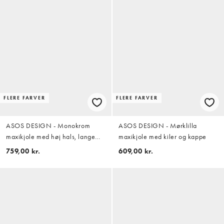
FLERE FARVER
FLERE FARVER
ASOS DESIGN - Monokrom
ASOS DESIGN - Mørklilla
maxikjole med høj hals, lange
maxikjole med kiler og kappe
ærmer med svaj, kiler med flæser
759,00 kr.
609,00 kr.
og abstrakt print