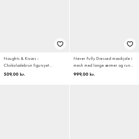
Noughts & Kisses -
Never Fully Dressed maxikjole i
Chokoladebrun figursyet
mesh med lange ærmer og rund
minikjole med høj hals og rynket
hals i valmueprint
509,00 kr.
999,00 kr.
talje i blød bomuld