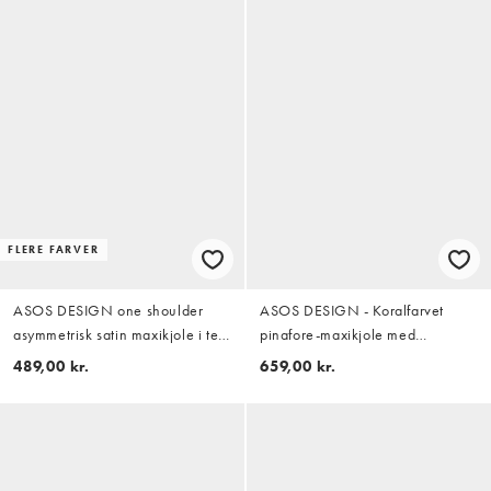
FLERE FARVER
ASOS DESIGN one shoulder
ASOS DESIGN - Koralfarvet
asymmetrisk satin maxikjole i teal
pinafore-maxikjole med
green
flæsedetaljer i dobbeltlag
489,00 kr.
659,00 kr.