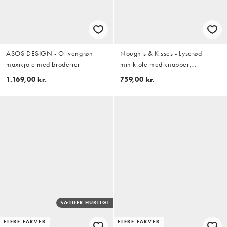
ASOS DESIGN - Olivengrøn
Noughts & Kisses - Lyserød
maxikjole med broderier
minikjole med knapper,
asymmetrisk snit og tern
1.169,00 kr.
759,00 kr.
SÆLGER HURTIGT
FLERE FARVER
FLERE FARVER