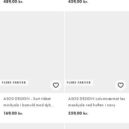
489,00 kr.
459,00 kr.
nederdel
FLERE FARVER
FLERE FARVER
ASOS DESIGN - Sort ribbet
ASOS DESIGN columnærmet løs
minikjole i bomuld med dyb
maxikjole ved hoften i navy
udskæring på ryggen
169,00 kr.
559,00 kr.