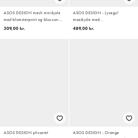
ASOS DESIGN mesh minikjole
ASOS DESIGN - Lysegul
med blomsterprint og blouson-
maxikjole med
drapering i gul
vandfaldsudskæring på ryggen i
309,00 kr.
489,00 kr.
chiffon
ASOS DESIGN plisseret
ASOS DESIGN - Orange