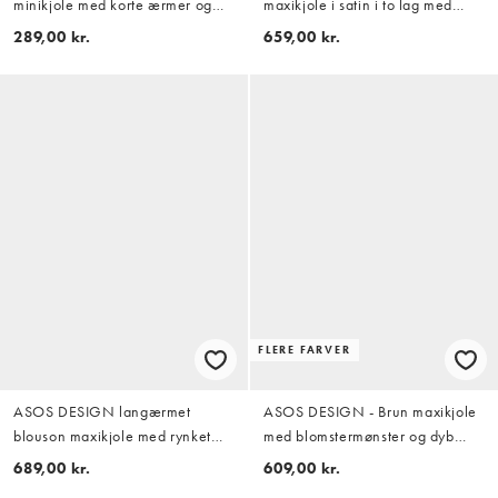
minikjole med korte ærmer og
maxikjole i satin i to lag med
henley i chokolade
oversized blomsterprint og
289,00 kr.
659,00 kr.
blondeapplikationer samt
camistropper
FLERE FARVER
ASOS DESIGN langærmet
ASOS DESIGN - Brun maxikjole
blouson maxikjole med rynket
med blomstermønster og dyb
taljedetalje i gul
rund hals samt kilesyninger i
689,00 kr.
609,00 kr.
sømkanten og tørklædedetalje