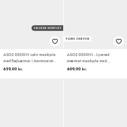
SÆLGER HURTIGT
FLERE FARVER
ASOS DESIGN satin maxikjole
ASOS DESIGN - Lyserød
med fløjlsærmer i marmoreret
etærmet maxikjole med
rosinbrun
draperinger og flagermusærmer
659,00 kr.
609,00 kr.
samt asymmetrisk snit