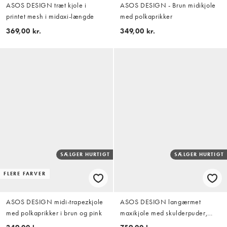
ASOS DESIGN træt kjole i
ASOS DESIGN - Brun midikjole
printet mesh i midaxi-længde
med polkaprikker
369,00 kr.
349,00 kr.
SÆLGER HURTIGT
SÆLGER HURTIGT
FLERE FARVER
ASOS DESIGN midi-trapezkjole
ASOS DESIGN langærmet
med polkaprikker i brun og pink
maxikjole med skulderpuder,
draperet taljedetalje i skifergrå