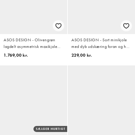
ASOS DESIGN - Olivengrøn
ASOS DESIGN - Sort minikjole
lagdelt asymmetrisk maxikjole
med dyb udskæring foran og høj
med gennemgående
hals
1.769,00 kr.
229,00 kr.
perleudsmykninger
SÆLGER HURTIGT