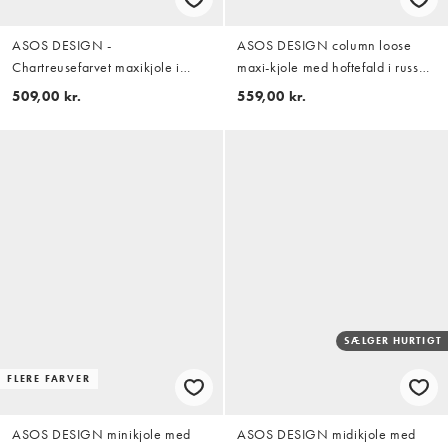
ASOS DESIGN -
ASOS DESIGN column loose
Chartreusefarvet maxikjole i
maxi-kjole med hoftefald i russet
satin med høj hals og flagrende
brown
509,00 kr.
559,00 kr.
blouson-ærmer
SÆLGER HURTIGT
FLERE FARVER
ASOS DESIGN minikjole med
ASOS DESIGN midikjole med