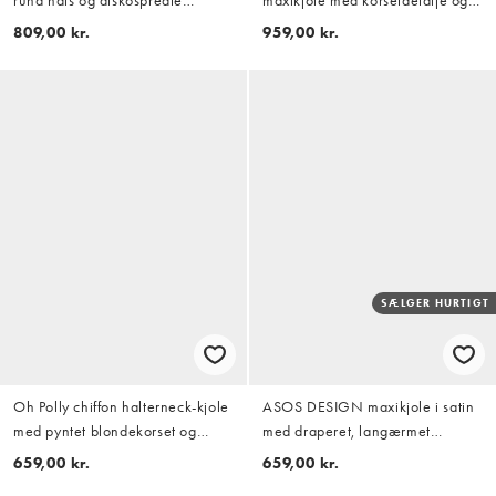
rund hals og diskospredte
maxikjole med korsetdetalje og
pailletter i gul
brune polkaprikker
809,00 kr.
959,00 kr.
SÆLGER HURTIGT
Oh Polly chiffon halterneck-kjole
ASOS DESIGN maxikjole i satin
med pyntet blondekorset og
med draperet, langærmet
minilængde i hvid
krydsfront og høj hals i navy
659,00 kr.
659,00 kr.