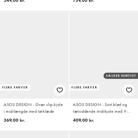
349,00 kr.
759,00 kr.
SÆLGER HURTIGT
FLERE FARVER
FLERE FARVER
ASOS DESIGN - Grøn slip-kjole
ASOS DESIGN - Sort blød og
i midilængde med tørklæde
tætsiddende midikjole med V-
hals og tørklædekant
369,00 kr.
409,00 kr.