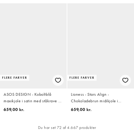
FLERE FARVER
FLERE FARVER
ASOS DESIGN - Koboltblå
Lioness - Stars Align -
maxikjole i satin med ståkrave og
Chokoladebrun midikjole i
overdrevne ærmer
hørblanding med halterneck og
659,00 kr.
659,00 kr.
blondekant samt lav ryg
Du har set 72 af 4.667 produkter