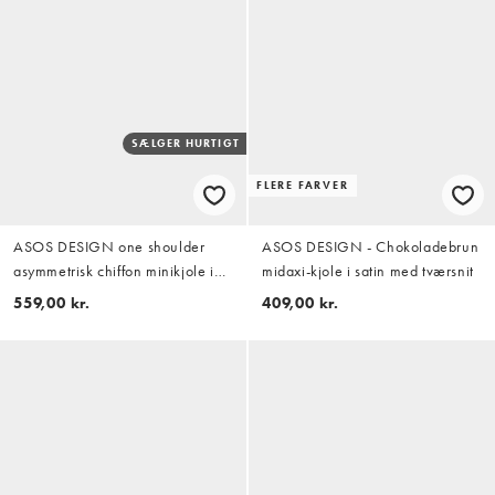
SÆLGER HURTIGT
FLERE FARVER
ASOS DESIGN one shoulder
ASOS DESIGN - Chokoladebrun
asymmetrisk chiffon minikjole i
midaxi-kjole i satin med tværsnit
chokolade
559,00 kr.
409,00 kr.