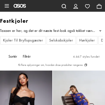
Gå til hovedindhold
Festkjoler
Taxaen er her, og det er dit næste fest-look også takket være vores ud
...
Kjoler Til Bryllupsgæster
Selskabskjoler
Hørkjoler
De
Sortér
Filtrér
4.667 styles fundet
Få flere oplysninger om, hvordan disse produkter rangeres