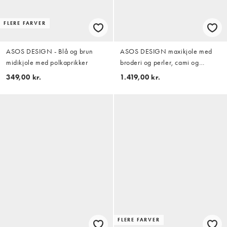
FLERE FARVER
ASOS DESIGN - Blå og brun
ASOS DESIGN maxikjole med
midikjole med polkaprikker
broderi og perler, cami og
asymmetrisk flæse i khaki
349,00 kr.
1.419,00 kr.
FLERE FARVER