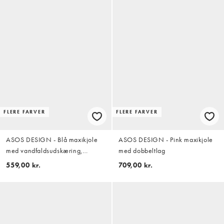
FLERE FARVER
FLERE FARVER
ASOS DESIGN - Blå maxikjole
ASOS DESIGN - Pink maxikjole
med vandfaldsudskæring,
med dobbeltlag
tørklædedetalje og prikker
559,00 kr.
709,00 kr.