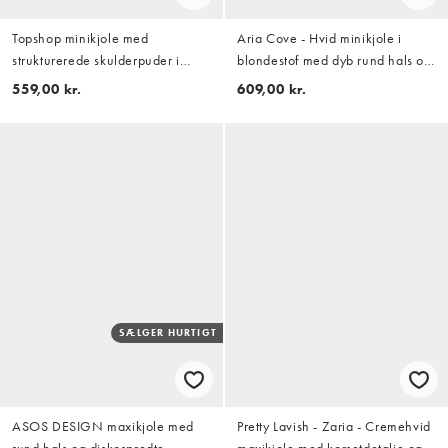
Topshop minikjole med
Aria Cove - Hvid minikjole i
strukturerede skulderpuder i
blondestof med dyb rund hals og
ildorange
korsetdetalje samt flæsekant
559,00 kr.
609,00 kr.
SÆLGER HURTIGT
ASOS DESIGN maxikjole med
Pretty Lavish - Zaria - Cremehvid