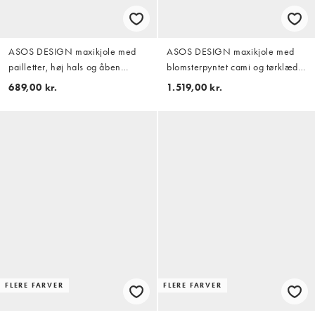
ASOS DESIGN maxikjole med
ASOS DESIGN maxikjole med
pailletter, høj hals og åben
blomsterpyntet cami og tørklæde
knudedetalje på ryggen i
i kulgrå
689,00 kr.
1.519,00 kr.
salviegrøn
FLERE FARVER
FLERE FARVER