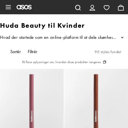
Gå til hovedindhold
Huda Beauty til Kvinder
Hvad der startede som en online-platform til at dele skønhedstips 
...
Sortér
Filtrér
90 styles fundet
Få flere oplysninger om, hvordan disse produkter rangeres