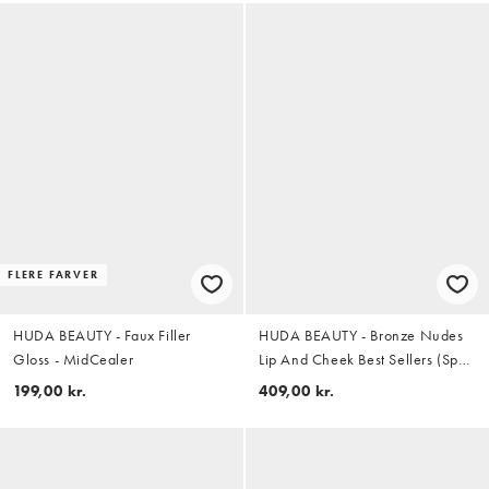
FLERE FARVER
HUDA BEAUTY - Faux Filler
HUDA BEAUTY - Bronze Nudes
Gloss - MidCealer
Lip And Cheek Best Sellers (Spar
43%)
199,00 kr.
409,00 kr.