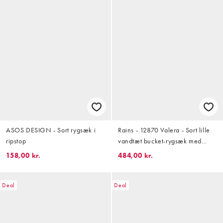
ASOS DESIGN - Sort rygsæk i
Rains - 12870 Valera - Sort lille
ripstop
vandtæt bucket-rygsæk med
løbesnor og spændelukning
158,00 kr.
484,00 kr.
Deal
Deal