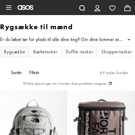
Gå til hovedindhold
Rygsække til mænd
Er du løbet tør for plads til alle dine ting? Giv dine lommer en vel
...
Rygsække
Bæltetasker
Duffle-tasker
Shoppertasker
Sortér
Filtrér
69 styles fundet
Få flere oplysninger om, hvordan disse produkter rangeres