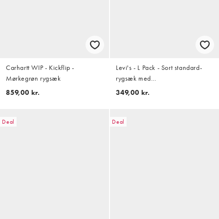
Carhartt WIP - Kickflip -
Levi's - L Pack - Sort standard-
Mørkegrøn rygsæk
rygsæk med
flagemusevingeformet logo
859,00 kr.
349,00 kr.
Deal
Deal