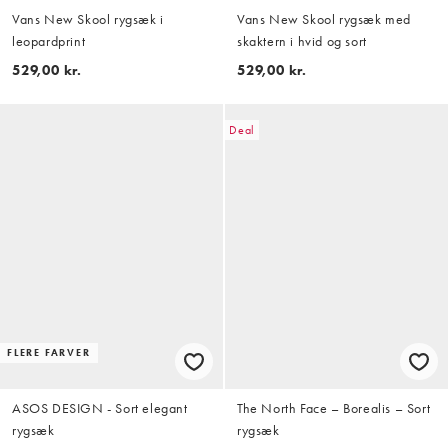
Vans New Skool rygsæk i
Vans New Skool rygsæk med
leopardprint
skaktern i hvid og sort
529,00 kr.
529,00 kr.
Deal
FLERE FARVER
ASOS DESIGN - Sort elegant
The North Face – Borealis – Sort
rygsæk
rygsæk