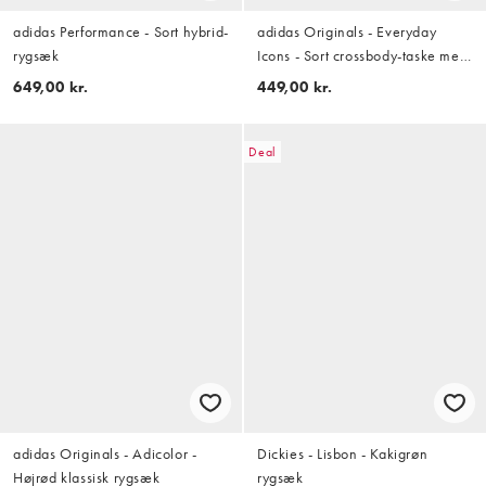
adidas Performance - Sort hybrid-
adidas Originals - Everyday
rygsæk
Icons - Sort crossbody-taske med
halvmåneform
649,00 kr.
449,00 kr.
Deal
adidas Originals - Adicolor -
Dickies - Lisbon - Kakigrøn
Højrød klassisk rygsæk
rygsæk