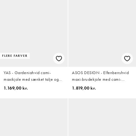
FLERE FARVER
YAS - Gardeniahvid cami-
ASOS DESIGN - Elfenbenshvid
maxikjole med sænket talje og
maxi-brudekjole med cami-
blomsterapplikationer
stropper og rynker over brystet
1.169,00 kr.
1.819,00 kr.
samt fuld blondeskørt