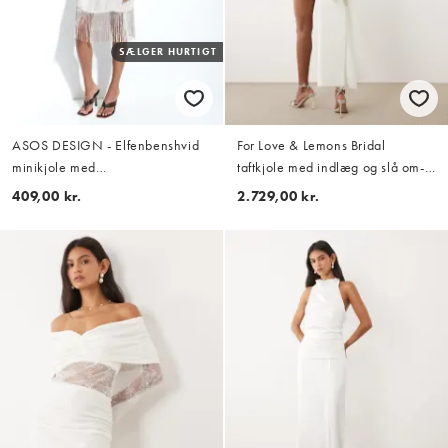
SÆLGER HURTIGT
ASOS DESIGN - Elfenbenshvid
For Love & Lemons Bridal
minikjole med
taftkjole med indlæg og slå om-
vandfaldsudskæring og frynser i
effekt, minikjole med sløjfe i
409,00 kr.
2.729,00 kr.
satin
ryggen i hvid