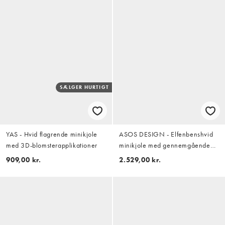
SÆLGER HURTIGT
YAS - Hvid flagrende minikjole
ASOS DESIGN - Elfenbenshvid
med 3D-blomsterapplikationer
minikjole med gennemgående
perleudsmykning
909,00 kr.
2.529,00 kr.