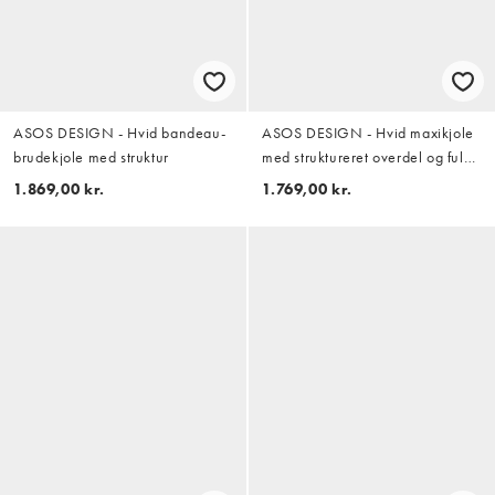
ASOS DESIGN - Hvid bandeau-
ASOS DESIGN - Hvid maxikjole
brudekjole med struktur
med struktureret overdel og fuld
nederdel
1.869,00 kr.
1.769,00 kr.