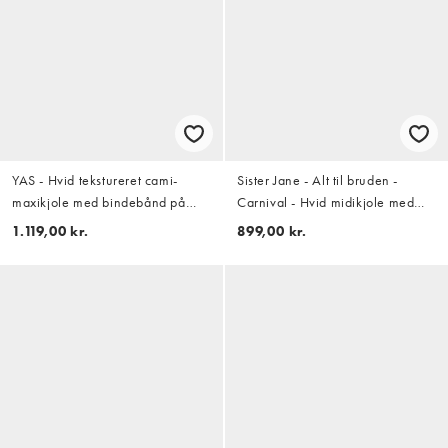
YAS - Hvid tekstureret cami-
Sister Jane - Alt til bruden -
maxikjole med bindebånd på
Carnival - Hvid midikjole med
ryggen og pailletter
pufærmer og hjerteknapper - Kun
1.119,00 kr.
899,00 kr.
hos ASOS