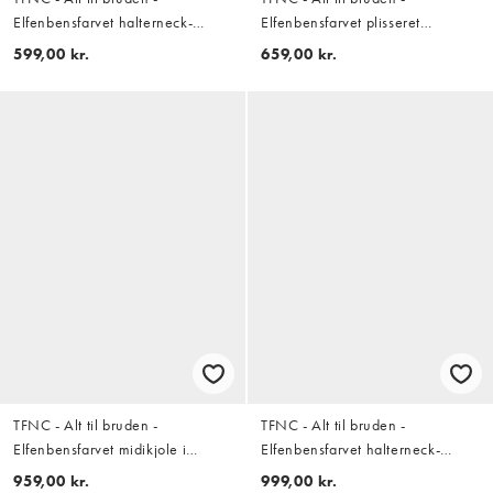
Elfenbensfarvet halterneck-
Elfenbensfarvet plisseret
minikjole med sløjfe på ryggen
minikjole med korsetdesign og
599,00 kr.
659,00 kr.
sløjfe på ryggen
TFNC - Alt til bruden -
TFNC - Alt til bruden -
Elfenbensfarvet midikjole i
Elfenbensfarvet halterneck-
bomuld med bådudskæring og
maxikjole i blondestof med sløjfe
959,00 kr.
999,00 kr.