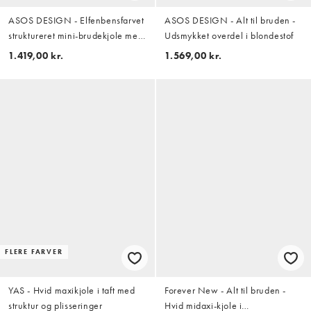
ASOS DESIGN - Elfenbensfarvet
ASOS DESIGN - Alt til bruden -
struktureret mini-brudekjole med
Udsmykket overdel i blondestof
peplum-kant
1.419,00 kr.
1.569,00 kr.
FLERE FARVER
YAS - Hvid maxikjole i taft med
Forever New - Alt til bruden -
struktur og plisseringer
Hvid midaxi-kjole i