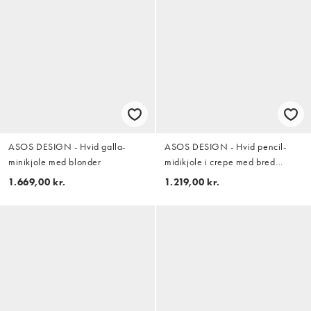
ASOS DESIGN - Hvid galla-
ASOS DESIGN - Hvid pencil-
minikjole med blonder
midikjole i crepe med bred
halterneck og bandeau-snit
1.669,00 kr.
1.219,00 kr.