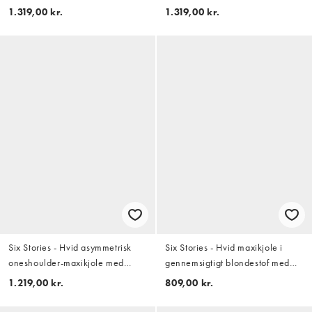
maxikjole i gennemsigtig mesh
flæsedetaljer
1.319,00 kr.
1.319,00 kr.
med sænket kant
Six Stories - Hvid asymmetrisk
Six Stories - Hvid maxikjole i
oneshoulder-maxikjole med
gennemsigtigt blondestof med
frynser
ærmer med svaj og stretch
1.219,00 kr.
809,00 kr.