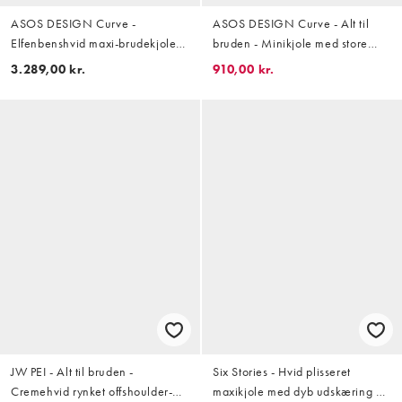
ASOS DESIGN Curve -
ASOS DESIGN Curve - Alt til
Elfenbenshvid maxi-brudekjole
bruden - Minikjole med store
med firkantet hals og
runde pailletter og firkantet hals
3.289,00 kr.
910,00 kr.
krystaludsmykninger
JW PEI - Alt til bruden -
Six Stories - Hvid plisseret
Cremehvid rynket offshoulder-
maxikjole med dyb udskæring og