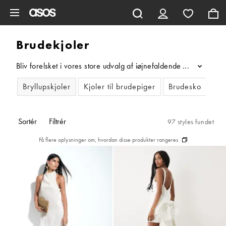
Gå til hovedindhold
Brudekjoler
Bliv forelsket i vores store udvalg af iøjnefaldende brudekjoler
...
Bryllupskjoler
Kjoler til brudepiger
Brudesko
Bru
Sortér
Filtrér
97 styles fundet
Få flere oplysninger om, hvordan disse produkter rangeres