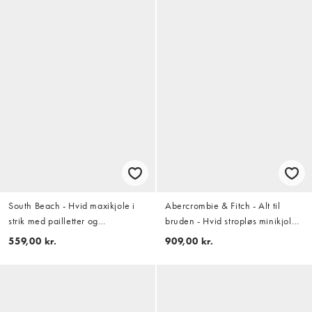
South Beach - Hvid maxikjole i
Abercrombie & Fitch - Alt til
strik med pailletter og
bruden - Hvid stropløs minikjole
bandeausnit
med blonder
559,00 kr.
909,00 kr.