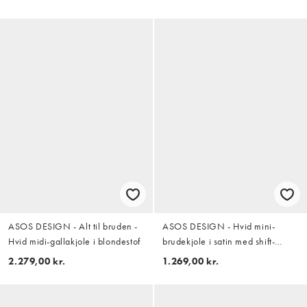
og hjerteformet hals med flæser
ASOS DESIGN - Alt til bruden -
ASOS DESIGN - Hvid mini-
Hvid midi-gallakjole i blondestof
brudekjole i satin med shift-
design og struktur
2.279,00 kr.
1.269,00 kr.