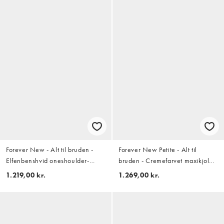
Forever New - Alt til bruden -
Forever New Petite - Alt til
Elfenbenshvid oneshoulder-
bruden - Cremefarvet maxikjole
maxikjole med rynket blondekant
med pailletter og halterneck
1.219,00 kr.
1.269,00 kr.