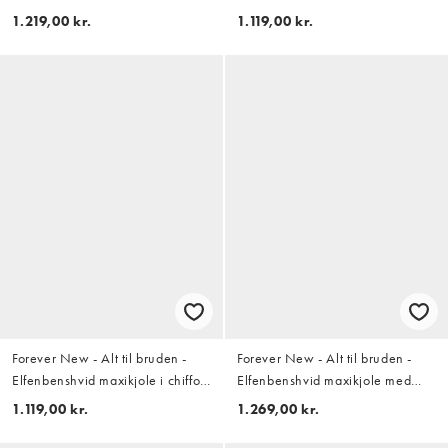
blondemateriale med
1.219,00 kr.
1.119,00 kr.
vandfaldsudskæring og
camistropper samt asymmetrisk
snit
Forever New - Alt til bruden -
Forever New - Alt til bruden -
Elfenbenshvid maxikjole i chiffon
Elfenbenshvid maxikjole med
med V-hals og flæsedetaljer
pailletter og høj
1.119,00 kr.
1.269,00 kr.
vandfaldsudskæring samt
halterneck