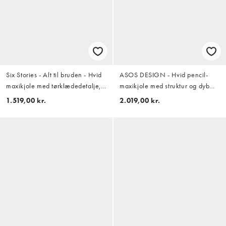
Six Stories - Alt til bruden - Hvid
ASOS DESIGN - Hvid pencil-
maxikjole med tørklædedetalje,
maxikjole med struktur og dyb
sænket talje med plisseringer og
rund hals samt fuldt overskørt
1.519,00 kr.
2.019,00 kr.
perleudsmykninger