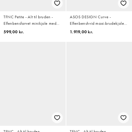
TFNC Petite - Alt til bruden -
ASOS DESIGN Curve -
Elfenbensfarvet minikjole med
Elfenbenshvid maxi-brudekjole
halterneck og sløjfe på ryggen
med lav ryg og overlag med
599,00 kr.
1.919,00 kr.
kappesnit
TFNC - Alt til bruden -
TFNC - Alt til bruden -