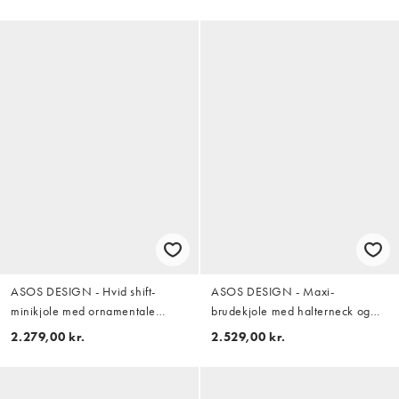
sløjfe på ryggen
på ryggen
ASOS DESIGN - Hvid shift-
ASOS DESIGN - Maxi-
minikjole med ornamentale
brudekjole med halterneck og
paillet-udsmykninger og
blomsterudsmykning og
2.279,00 kr.
2.529,00 kr.
udskæringer
frynsekant forneden