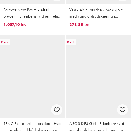
Forever New Petite - Alt til
Vila - Alt til bruden - Maxikjole
bruden - Elfenbenshvid ærmeløs
med vandfaldsudskæring i
maxikjole med V-hals og
cremehvid
1.007,10 kr.
278,85 kr.
flæsedetalje
Deal
Deal
TFNC Petite - Alt til bruden - Hvid
ASOS DESIGN - Elfenbenshvid
minikjole med bådudskæring og
mini-brudekjole med blomster-