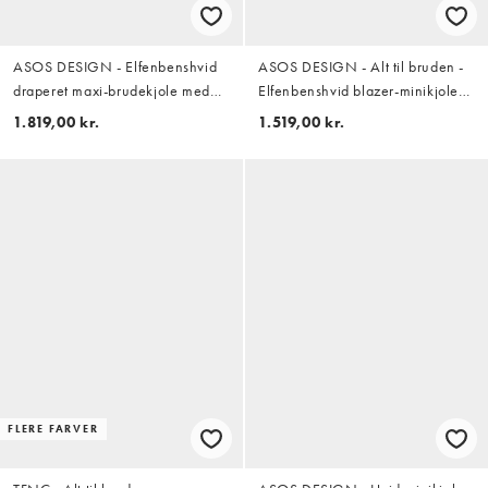
ASOS DESIGN - Elfenbenshvid
ASOS DESIGN - Alt til bruden -
draperet maxi-brudekjole med
Elfenbenshvid blazer-minikjole
bardot-snit og bindebånd bagpå
med struktur
1.819,00 kr.
1.519,00 kr.
i taft
FLERE FARVER