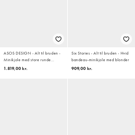
ASOS DESIGN - Alt til bruden -
Six Stories - Alt til bruden - Hvid
Minikjole med store runde
bandeau-minikjole med blonder
pailletter og firkantet hals
1.819,00 kr.
909,00 kr.