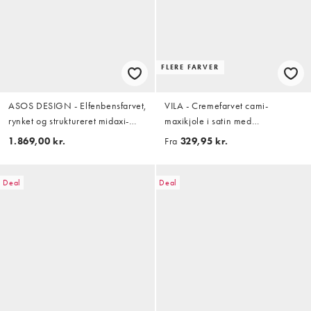
FLERE FARVER
ASOS DESIGN - Elfenbensfarvet,
VILA - Cremefarvet cami-
rynket og struktureret midaxi-
maxikjole i satin med
brudekjole med offshoulder-
vandfaldsudskæring
1.869,00 kr.
Fra
329,95 kr.
design
Deal
Deal