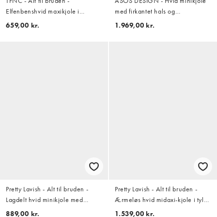
TFNC - Alt til bruden -
ASOS DESIGN - Hvid minikjole
Elfenbenshvid maxikjole i
med firkantet hals og
bengalin med sløjfe på ryggen
krystaludsmykninger
659,00 kr.
1.969,00 kr.
Pretty Lavish - Alt til bruden -
Pretty Lavish - Alt til bruden -
Lagdelt hvid minikjole med
Ærmeløs hvid midaxi-kjole i tyl
halterneck og corsage-detalje
med perlebesat blomstermønster
889,00 kr.
1.539,00 kr.