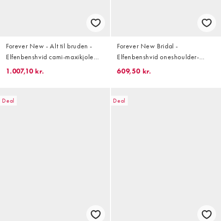
Forever New - Alt til bruden -
Forever New Bridal -
Elfenbenshvid cami-maxikjole
Elfenbenshvid oneshoulder-
med gennemsigtig tørklædekant
maxikjole med flæser i chiffon
1.007,10 kr.
609,50 kr.
Deal
Deal