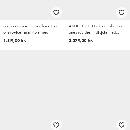
Six Stories - Alt til bruden - Hvid
ASOS DESIGN - Hvid udsmykket
offshoulder-minikjole med
oneshoulder-midikjole med
blondeærmer
hulmønster og asymmetrisk
1.319,00 kr.
2.279,00 kr.
frynsekant forneden