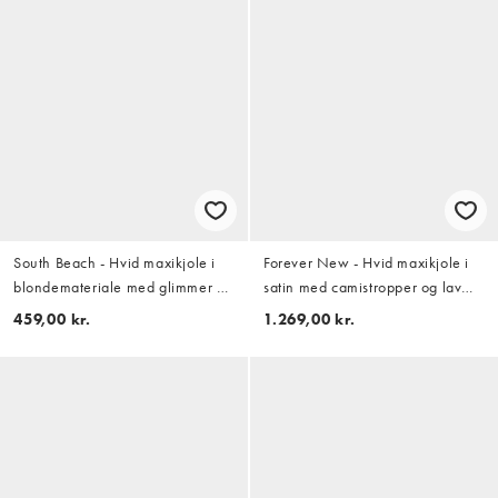
South Beach - Hvid maxikjole i
Forever New - Hvid maxikjole i
blondemateriale med glimmer og
satin med camistropper og lav
bandeausnit
ryg samt corsage-detalje
459,00 kr.
1.269,00 kr.