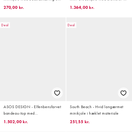
sløjfe på ryggen i blondestof
og blondeapplikationer
270,00 kr.
1.364,00 kr.
Deal
Deal
ASOS DESIGN - Elfenbensfarvet
South Beach - Hvid langærmet
bandeau-top med
minikjole i hæklet materiale
perleudsmykning
1.502,00 kr.
251,55 kr.