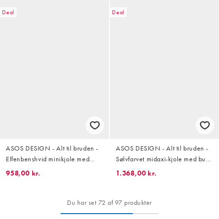
Deal
Deal
ASOS DESIGN - Alt til bruden -
ASOS DESIGN - Alt til bruden -
Elfenbenshvid minikjole med
Sølvfarvet midaxi-kjole med buet
buet bandeausnit
bandeausnit og pailletter
958,00 kr.
1.368,00 kr.
Du har set 72 af 97 produkter