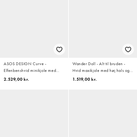
ASOS DESIGN Curve -
Wander Doll - Alt til bruden -
Elfenbenshvid minikjole med
Hvid maxikjole med høj hals og
gennemgående
korte ærmer samt udskæring med
2.529,00 kr.
1.519,00 kr.
perleudsmykninger
rhinstensdetaljer