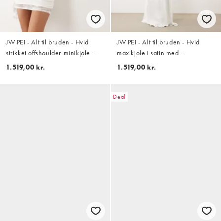
JW PEI - Alt til bruden - Hvid
JW PEI - Alt til bruden - Hvid
strikket offshoulder-minikjole
maxikjole i satin med
med draperinger og
vandfaldsudskæring og åben ryg
1.519,00 kr.
1.519,00 kr.
blondeindsatser
Deal