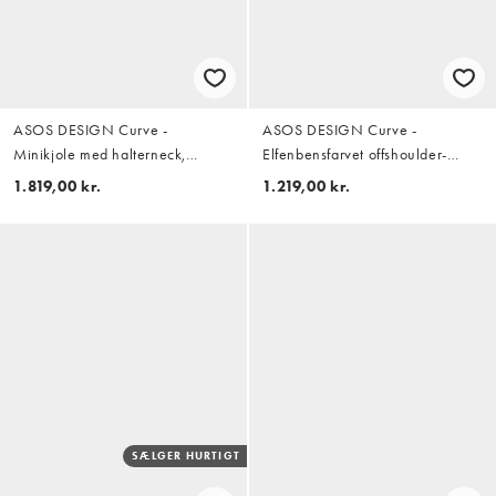
ASOS DESIGN Curve -
ASOS DESIGN Curve -
Minikjole med halterneck,
Elfenbensfarvet offshoulder-
blomsterudsmykninger og
minikjole i satin
1.819,00 kr.
1.219,00 kr.
imiteret fjerkant
SÆLGER HURTIGT