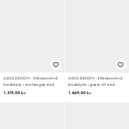
ASOS DESIGN - Elfenbenshvid
ASOS DESIGN - Elfenbenshvid
brudekjole i minilængde med
brudekjole i græsk stil med
struktur og firkantet hals samt
oneshoulder-snit
1.519,00 kr.
1.669,00 kr.
fuld nederdel