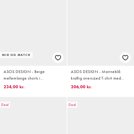
MIX OG MATCH
ASOS DESIGN - Beige
ASOS DESIGN - Marineblå
mellemlange shorts i
kraftig oversized T-shirt med
bomuldstwill - Del af sæt
metallisk tekstdetalje - Del af sæt
234,00 kr.
206,00 kr.
Deal
Deal