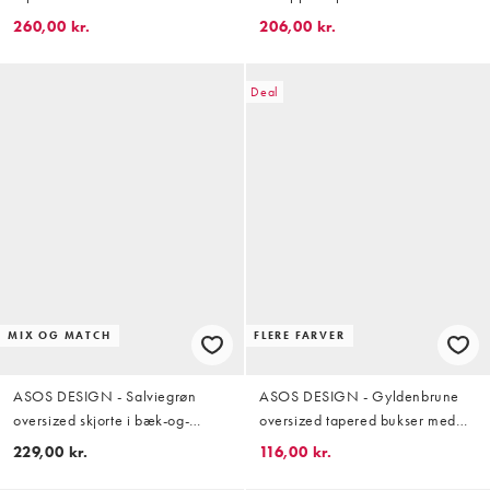
reverskrave i bæk-og-bølge-stof -
260,00 kr.
206,00 kr.
Del af sæt
Deal
MIX OG MATCH
FLERE FARVER
ASOS DESIGN - Salviegrøn
ASOS DESIGN - Gyldenbrune
oversized skjorte i bæk-og-
oversized tapered bukser med
bølge-stof i firkantet pasform -
læg i tech-stof
229,00 kr.
116,00 kr.
Del af sæt