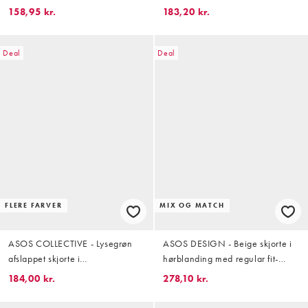
Del af sæt
Del af sæt
158,95 kr.
183,20 kr.
Deal
Deal
FLERE FARVER
MIX OG MATCH
ASOS COLLECTIVE - Lysegrøn
ASOS DESIGN - Beige skjorte i
afslappet skjorte i
hørblanding med regular fit-
bomulds-/hørblanding med
pasform - Del af sæt
184,00 kr.
278,10 kr.
striber