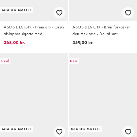
MIX OG MATCH
ASOS DESIGN - Premium - Grøn
ASOS DESIGN - Brun forvasket
afslappet skjorte med
denimskjorte - Del af sæt
vaffeltekstur - Del af sæt
368,00 kr.
359,00 kr.
Deal
Deal
MIX OG MATCH
MIX OG MATCH