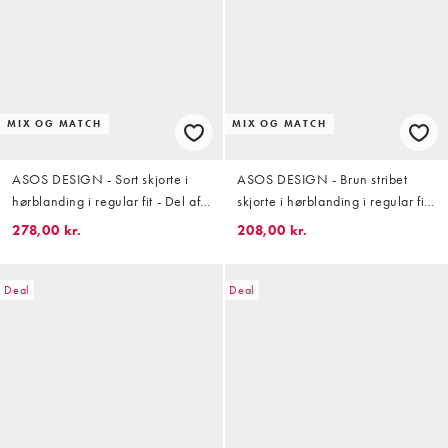
MIX OG MATCH
MIX OG MATCH
ASOS DESIGN - Sort skjorte i
ASOS DESIGN - Brun stribet
hørblanding i regular fit - Del af
skjorte i hørblanding i regular fit
sæt
- Del af sæt
278,00 kr.
208,00 kr.
Deal
Deal