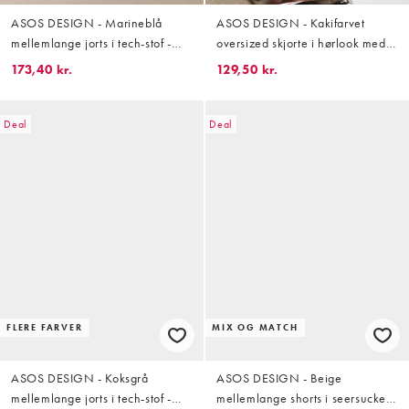
ASOS DESIGN - Marineblå
ASOS DESIGN - Kakifarvet
mellemlange jorts i tech-stof -
oversized skjorte i hørlook med
Del af sæt
striber og firkantet pasform - Del
173,40 kr.
129,50 kr.
af sæt
Deal
Deal
FLERE FARVER
MIX OG MATCH
ASOS DESIGN - Koksgrå
ASOS DESIGN - Beige
mellemlange jorts i tech-stof -
mellemlange shorts i seersucker -