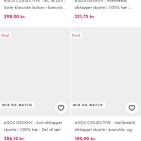
ASOS COLLECTIVE - AC-B-253 -
ASOS DESIGN - Marineblå
Sorte klassiske bukser i bomulds-
afslappet skjorte i 100% hør -
og hørblanding med lige ben -
Del af sæt
298,00 kr.
321,75 kr.
Del af sæt
Deal
Deal
MIX OG MATCH
MIX OG MATCH
ASOS DESIGN - Sort afslappet
ASOS COLLECTIVE - Mellemblå
skjorte i 100% hør - Del af sæt
afslappet skjorte i bomulds- og
hørblanding - Del af sæt
386,10 kr.
180,00 kr.