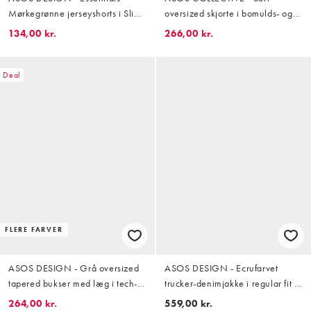
Mørkegrønne jerseyshorts i Slim
oversized skjorte i bomulds- og
Fit - Del af sæt
hørblanding - Del af sæt
134,00 kr.
266,00 kr.
Deal
FLERE FARVER
ASOS DESIGN - Grå oversized
ASOS DESIGN - Ecrufarvet
tapered bukser med læg i tech-
trucker-denimjakke i regular fit -
stof
Del af sæt
264,00 kr.
559,00 kr.