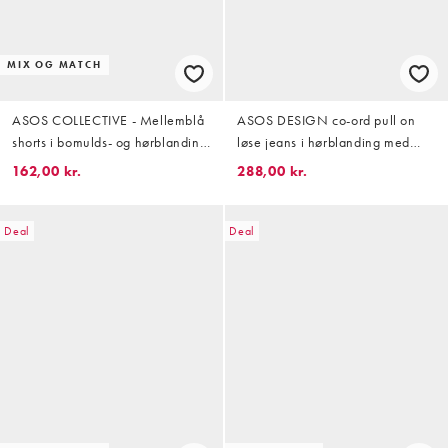
MIX OG MATCH
ASOS COLLECTIVE - Mellemblå
ASOS DESIGN co-ord pull on
shorts i bomulds- og hørblanding
løse jeans i hørblanding med
- Del af sæt
mellemvask blå
162,00 kr.
288,00 kr.
Deal
Deal