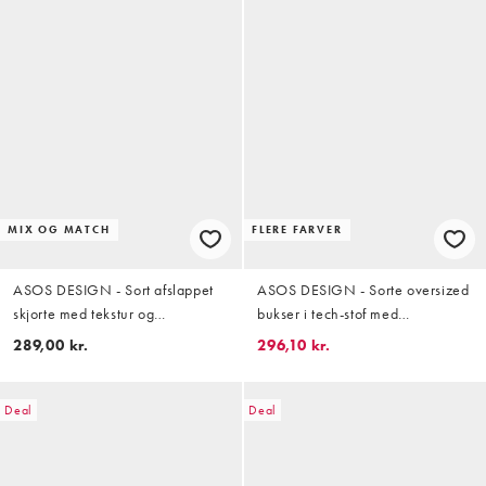
MIX OG MATCH
FLERE FARVER
ASOS DESIGN - Sort afslappet
ASOS DESIGN - Sorte oversized
skjorte med tekstur og
bukser i tech-stof med
lommedetaljer - Del af sæt
indsnævrede ben og læg - Del af
289,00 kr.
296,10 kr.
sæt
Deal
Deal