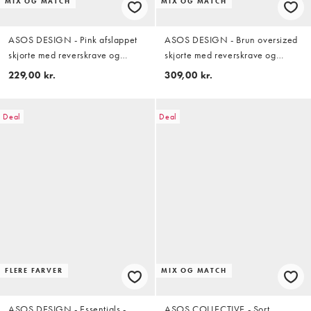
MIX OG MATCH
MIX OG MATCH
ASOS DESIGN - Pink afslappet
ASOS DESIGN - Brun oversized
skjorte med reverskrave og
skjorte med reverskrave og
tekstur i krølstof - Del af sæt
plisseringer - Del af sæt
229,00 kr.
309,00 kr.
Deal
Deal
FLERE FARVER
MIX OG MATCH
ASOS DESIGN - Essentials -
ASOS COLLECTIVE - Sort