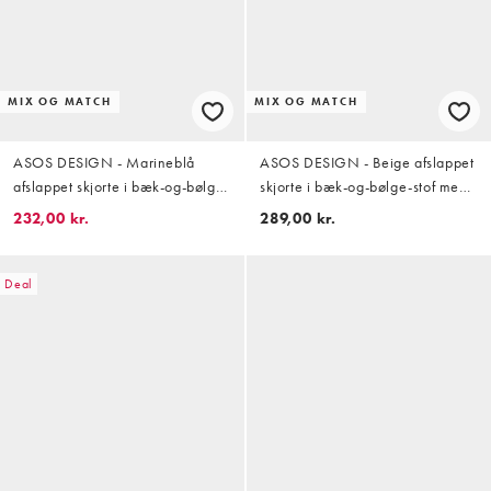
MIX OG MATCH
MIX OG MATCH
ASOS DESIGN - Marineblå
ASOS DESIGN - Beige afslappet
afslappet skjorte i bæk-og-bølge-
skjorte i bæk-og-bølge-stof med
stof med reverskrave - Del af sæt
reverskrave - Del af sæt
232,00 kr.
289,00 kr.
Deal