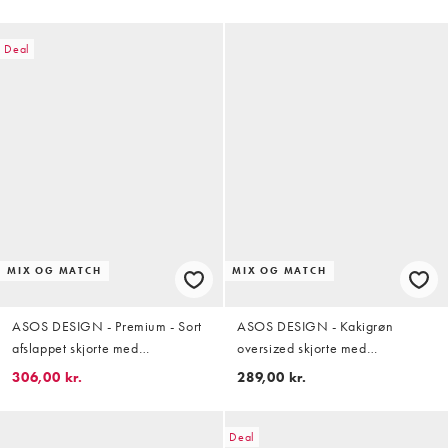
Deal
MIX OG MATCH
MIX OG MATCH
ASOS DESIGN - Premium - Sort
ASOS DESIGN - Kakigrøn
afslappet skjorte med
oversized skjorte med
gennemgående blomsterbroderi
reverskrave og plisseringer - Del
306,00 kr.
289,00 kr.
- Del af sæt
af sæt
Deal