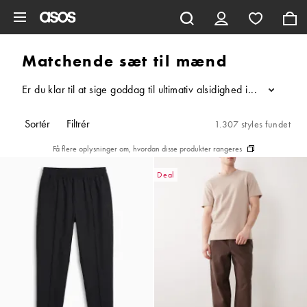
Gå til hovedindhold
Matchende sæt til mænd
Er du klar til at sige goddag til ultimativ alsidighed i din g
...
Sortér
Filtrér
1.307 styles fundet
Få flere oplysninger om, hvordan disse produkter rangeres
Deal