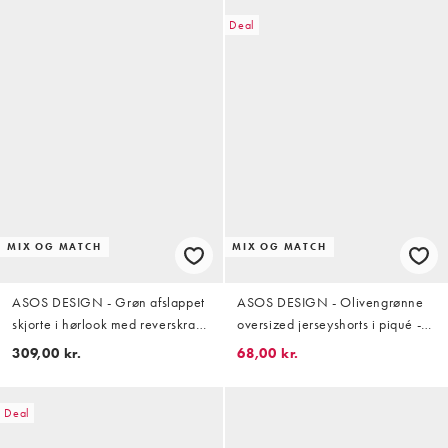
Deal
MIX OG MATCH
MIX OG MATCH
ASOS DESIGN - Grøn afslappet
ASOS DESIGN - Olivengrønne
skjorte i hørlook med reverskrave
oversized jerseyshorts i piqué -
og print - Del af sæt
Del af sæt
309,00 kr.
68,00 kr.
Deal