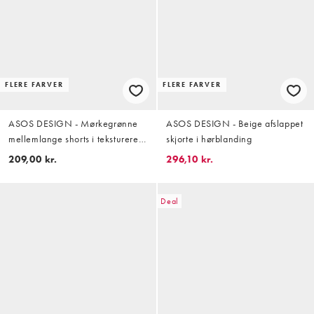
FLERE FARVER
FLERE FARVER
ASOS DESIGN - Mørkegrønne
ASOS DESIGN - Beige afslappet
mellemlange shorts i tekstureret
skjorte i hørblanding
krølstof - Del af sæt
209,00 kr.
296,10 kr.
Deal