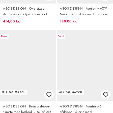
ASOS DESIGN - Oversized
ASOS DESIGN - MotionMAX™ -
denimskjorte i lyseblå vask - Del
Marineblå bukser med lige ben
af sæt
og firevejs-stretch - Del af sæt
414,00 kr.
180,00 kr.
Deal
Deal
MIX OG MATCH
MIX OG MATCH
ASOS DESIGN - Brun afslappet
ASOS DESIGN - Marineblå
skjorte med hørlook - Del af sæt
afslappet skjorte med