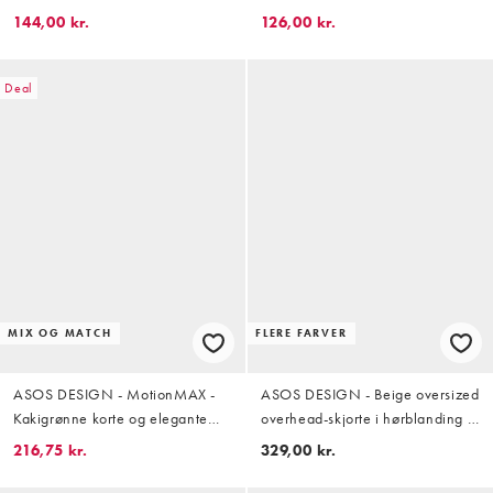
Del af sæt
144,00 kr.
126,00 kr.
Deal
MIX OG MATCH
FLERE FARVER
ASOS DESIGN - MotionMAX -
ASOS DESIGN - Beige oversized
Kakigrønne korte og elegante
overhead-skjorte i hørblanding -
shorts med stretch
Del af sæt
216,75 kr.
329,00 kr.