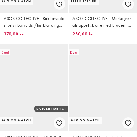
MIX OG MATCH
FLERE FARVER
ASOS COLLECTIVE - Kakifarvede
ASOS COLLECTIVE - Mørkegrøn
shorts i bomulds-/hørblanding
afslappet skjorte med broderi i
med broderinger - Del af sæt
bomulds- og hørblanding
270,00 kr.
250,00 kr.
Deal
Deal
SÆLGER HURTIGT
MIX OG MATCH
MIX OG MATCH