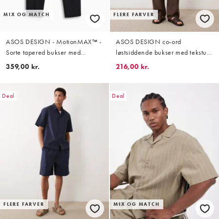
MIX OG MATCH
FLERE FARVER
ASOS DESIGN - MotionMAX™ -
ASOS DESIGN co-ord
Sorte tapered bukser med
løstsiddende bukser med tekstur i
firevejs-stretch og pintucks - Del
brun - BROWN
359,00 kr.
216,00 kr.
af sæt
Deal
Deal
FLERE FARVER
MIX OG MATCH