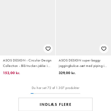
ASOS DESIGN - Circular Design
ASOS DESIGN super baggy
Collection - Blå trucker-jakke i
joggingbukse-sæt med piping i
vintage-vasket denim - Del af
grøn
152,00 kr.
329,00 kr.
sæt
Du har set 72 af 1.307 produkter
INDLÆS FLERE