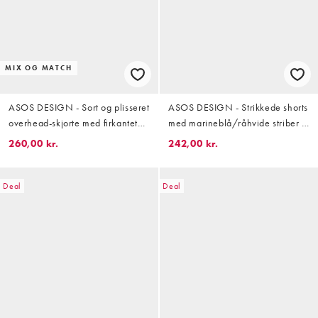
MIX OG MATCH
ASOS DESIGN - Sort og plisseret
ASOS DESIGN - Strikkede shorts
overhead-skjorte med firkantet
med marineblå/råhvide striber -
og oversized pasform
Del af sæt
260,00 kr.
242,00 kr.
Deal
Deal