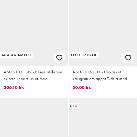
MIX OG MATCH
FLERE FARVER
ASOS DESIGN - Beige afslappet
ASOS DESIGN - Forvasket
skjorte i seersucker med
kakigrøn afslappet T-shirt med
reverskrave - Del af sæt
lomme i kraftig kvalitet - Del af
206,10 kr.
50,00 kr.
sæt
Deal