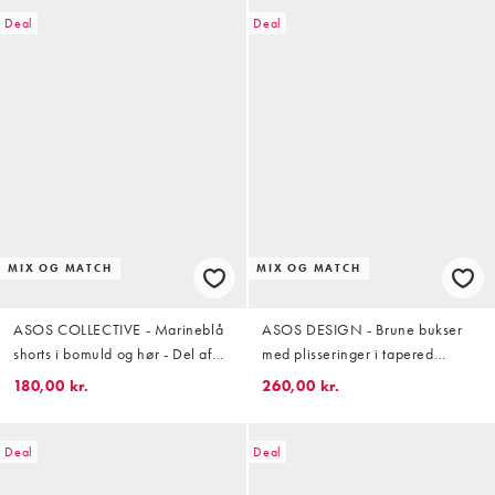
Deal
Deal
MIX OG MATCH
MIX OG MATCH
ASOS COLLECTIVE - Marineblå
ASOS DESIGN - Brune bukser
shorts i bomuld og hør - Del af
med plisseringer i tapered
sæt
pasform - Del af sæt
180,00 kr.
260,00 kr.
Deal
Deal