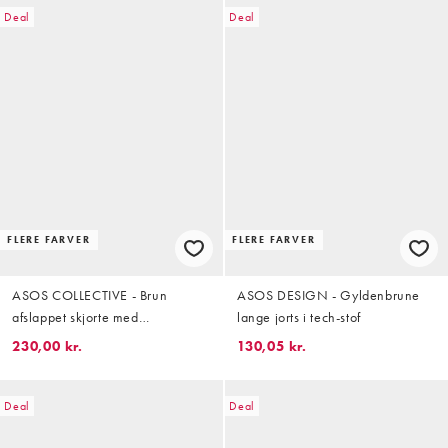
Deal
Deal
FLERE FARVER
FLERE FARVER
ASOS COLLECTIVE - Brun
ASOS DESIGN - Gyldenbrune
afslappet skjorte med
lange jorts i tech-stof
broderinger i
230,00 kr.
130,05 kr.
bomulds-/hørblanding
Deal
Deal