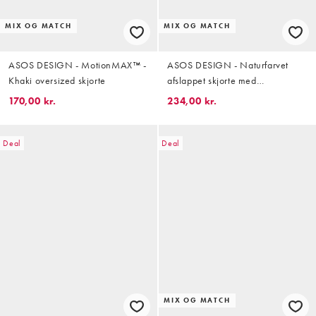
MIX OG MATCH
MIX OG MATCH
ASOS DESIGN - MotionMAX™ -
ASOS DESIGN - Naturfarvet
Khaki oversized skjorte
afslappet skjorte med
reverskrave i hørblanding - Del
170,00 kr.
234,00 kr.
af sæt
Deal
Deal
MIX OG MATCH