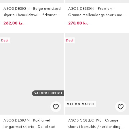
ASOS DESIGN - Beige oversized
ASOS DESIGN - Premium -
skjorte i bomuldstwill i firkantet
Grønne mellemlange shorts med
pasform - Del af sæt
tekstur - Del af sæt
262,00 kr.
278,00 kr.
Deal
Deal
SÆLGER HURTIGT
MIX OG MATCH
ASOS DESIGN - Kakifarvet
ASOS COLLECTIVE - Orange
langærmet skjorte - Del af sæt
shorts i bomulds-/hørblanding -