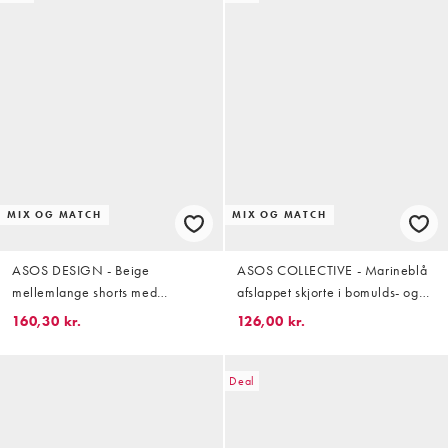
MIX OG MATCH
MIX OG MATCH
ASOS DESIGN - Beige
ASOS COLLECTIVE - Marineblå
mellemlange shorts med
afslappet skjorte i bomulds- og
vaffeltekstur - Del af sæt
hørblanding - Del af sæt
160,30 kr.
126,00 kr.
Deal