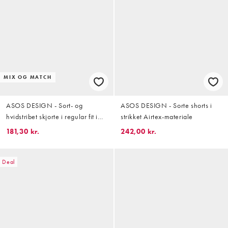
MIX OG MATCH
ASOS DESIGN - Sort- og
ASOS DESIGN - Sorte shorts i
hvidstribet skjorte i regular fit i
strikket Airtex-materiale
hørlook - Del af sæt
181,30 kr.
242,00 kr.
Deal