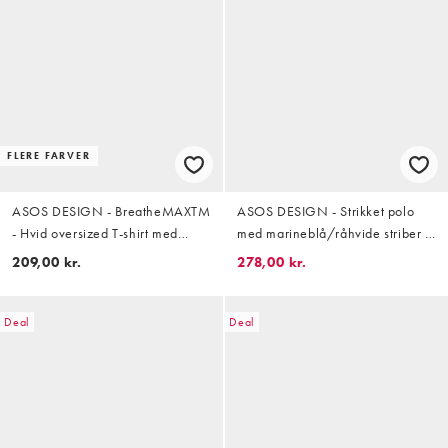
FLERE FARVER
ASOS DESIGN - BreatheMAXTM
ASOS DESIGN - Strikket polo
- Hvid oversized T-shirt med
med marineblå/råhvide striber -
lange ærmer i kraftig
Del af sæt
209,00 kr.
278,00 kr.
bomuldsblanding
Deal
Deal