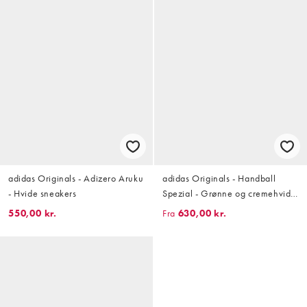
adidas Originals - Adizero Aruku
adidas Originals - Handball
- Hvide sneakers
Spezial - Grønne og cremehvide
sneakers med gummisål
550,00 kr.
Fra
630,00 kr.