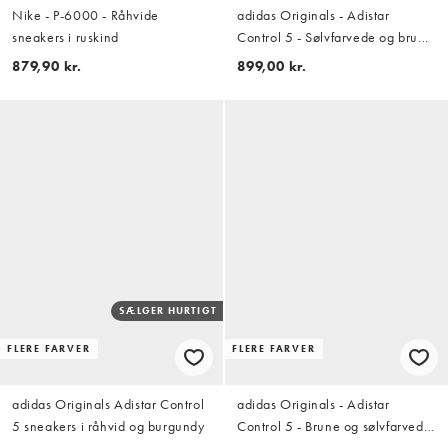
Nike - P-6000 - Råhvide
adidas Originals - Adistar
sneakers i ruskind
Control 5 - Sølvfarvede og brune
sneakers
879,90 kr.
899,00 kr.
SÆLGER HURTIGT
FLERE FARVER
FLERE FARVER
adidas Originals Adistar Control
adidas Originals - Adistar
5 sneakers i råhvid og burgundy
Control 5 - Brune og sølvfarvede
sneakers