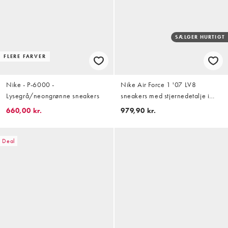
SÆLGER HURTIGT
FLERE FARVER
Nike - P-6000 -
Nike Air Force 1 '07 LV8
Lysegrå/neongrønne sneakers
sneakers med stjernedetalje i
hvid
660,00 kr.
979,90 kr.
Deal