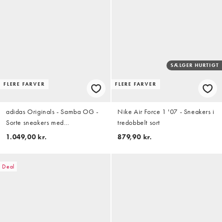
SÆLGER HURTIGT
FLERE FARVER
FLERE FARVER
adidas Originals - Samba OG -
Nike Air Force 1 '07 - Sneakers i
Sorte sneakers med
tredobbelt sort
krokodilleprint
1.049,00 kr.
879,90 kr.
Deal