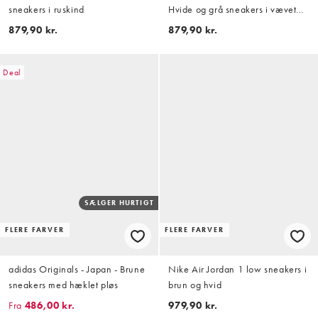
sneakers i ruskind
Hvide og grå sneakers i vævet
materiale
879,90 kr.
879,90 kr.
Deal
SÆLGER HURTIGT
FLERE FARVER
FLERE FARVER
adidas Originals - Japan - Brune
Nike Air Jordan 1 low sneakers i
sneakers med hæklet pløs
brun og hvid
Fra
486,00 kr.
979,90 kr.