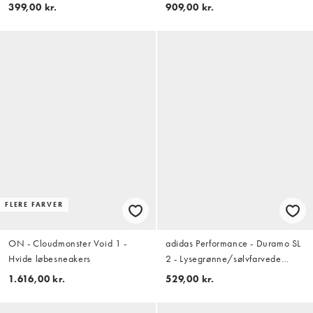
399,00 kr.
909,00 kr.
FLERE FARVER
ON - Cloudmonster Void 1 -
adidas Performance - Duramo SL
Hvide løbesneakers
2 - Lysegrønne/sølvfarvede
sneakers
1.616,00 kr.
529,00 kr.