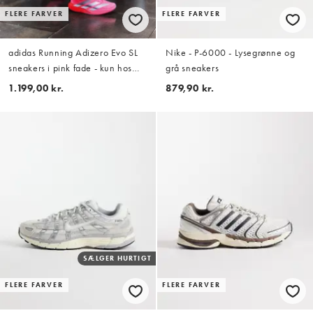
FLERE FARVER
FLERE FARVER
adidas Running Adizero Evo SL
Nike - P-6000 - Lysegrønne og
sneakers i pink fade - kun hos
grå sneakers
ASOS
1.199,00 kr.
879,90 kr.
SÆLGER HURTIGT
FLERE FARVER
FLERE FARVER