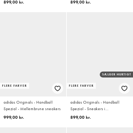
899,00 kr.
899,00 kr.
SÆLGER HURTIGT
FLERE FARVER
FLERE FARVER
adidas Originals - Handball
adidas Originals - Handball
Spezial - Mellembrune sneakers
Spezial - Sneakers i
grålilla/lyserød
999,00 kr.
899,00 kr.