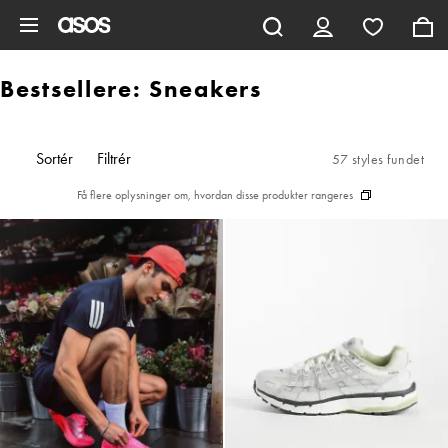
Gå til hovedindhold
Bestsellere: Sneakers
Sortér
Filtrér
57 styles fundet
Få flere oplysninger om, hvordan disse produkter rangeres