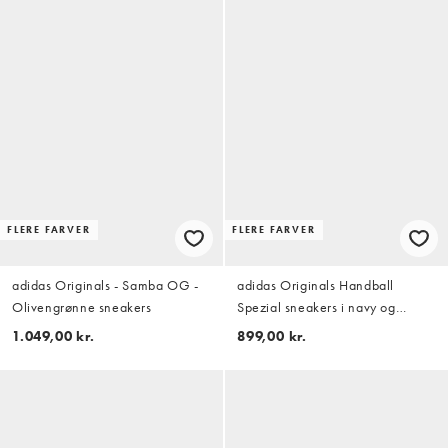
FLERE FARVER
FLERE FARVER
adidas Originals - Samba OG -
adidas Originals Handball
Olivengrønne sneakers
Spezial sneakers i navy og
metallisk blå
1.049,00 kr.
899,00 kr.