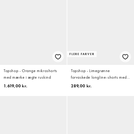
FLERE FARVER
Topshop - Orange mikroshorts
Topshop - Limegrønne
med mærke i ægte ruskind
forvaskede longline-shorts med
bindedetalje
1.619,00 kr.
289,00 kr.