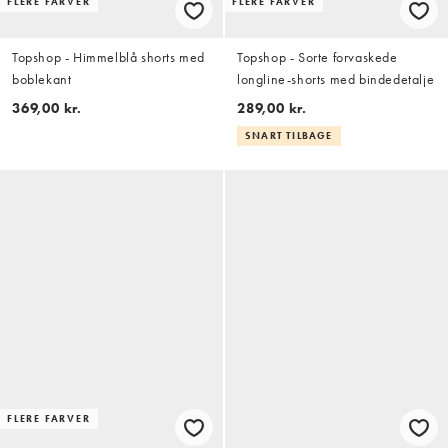
FLERE FARVER
FLERE FARVER
Topshop - Himmelblå shorts med
Topshop - Sorte forvaskede
boblekant
longline-shorts med bindedetalje
369,00 kr.
289,00 kr.
SNART TILBAGE
FLERE FARVER