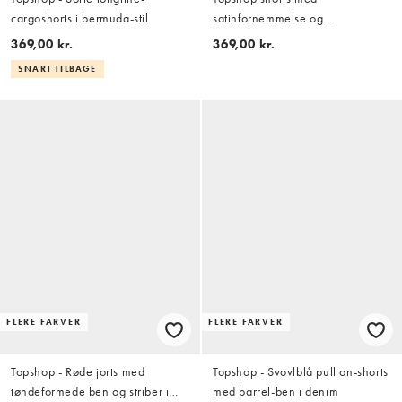
cargoshorts i bermuda-stil
satinfornemmelse og
blondedetalje i sort
369,00 kr.
369,00 kr.
SNART TILBAGE
FLERE FARVER
FLERE FARVER
Topshop - Røde jorts med
Topshop - Svovlblå pull on-shorts
tøndeformede ben og striber i
med barrel-ben i denim