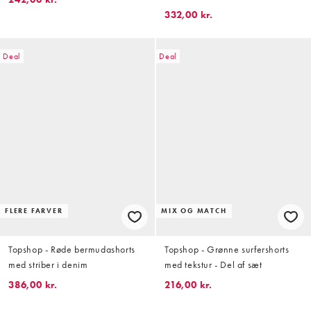
detaljer og longline-snit
332,00 kr.
Deal
Deal
FLERE FARVER
MIX OG MATCH
Topshop - Røde bermudashorts
Topshop - Grønne surfershorts
med striber i denim
med tekstur - Del af sæt
386,00 kr.
216,00 kr.