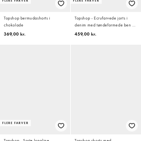
FLERE FARVER
FLERE FARVER
Topshop bermudashorts i
Topshop - Ecrufarvede jorts i
chokolade
denim med tøndeformede ben og
sliddetaljer
369,00 kr.
459,00 kr.
FLERE FARVER
Topshop - Sorte longline-
Topshop shorts med