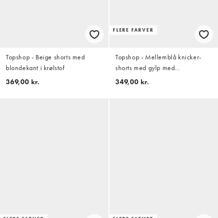
FLERE FARVER
Topshop - Beige shorts med
Topshop - Mellemblå knicker-
blondekant i krølstof
shorts med gylp med
knapdetaljer i denim
369,00 kr.
349,00 kr.