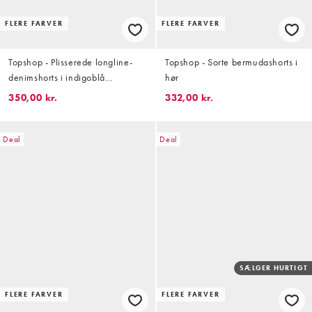
FLERE FARVER
FLERE FARVER
Topshop - Plisserede longline-
Topshop - Sorte bermudashorts i
denimshorts i indigoblå
hør
skyllevask
350,00 kr.
332,00 kr.
Deal
Deal
SÆLGER HURTIGT
FLERE FARVER
FLERE FARVER