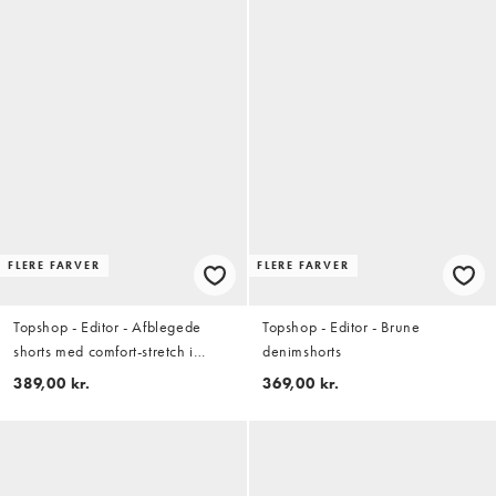
FLERE FARVER
FLERE FARVER
Topshop - Editor - Afblegede
Topshop - Editor - Brune
shorts med comfort-stretch i
denimshorts
denim
389,00 kr.
369,00 kr.