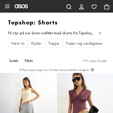
Gå til hovedindhold
Topshop: Shorts
Få styr på sun lover-outfittet med shorts fra Topshop hos ASOS.
...
New In
Kjoler
Toppe
Trøjer og cardiganer
J
Sortér
Filtrér
179 styles fundet
Få flere oplysninger om, hvordan disse produkter rangeres