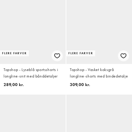
FLERE FARVER
FLERE FARVER
Topshop - Lyseblå sportsshorts i
Topshop - Vasket koksgrå
longline-snit med bånddetaljer
longline-shorts med bindedetalje
289,00 kr.
309,00 kr.