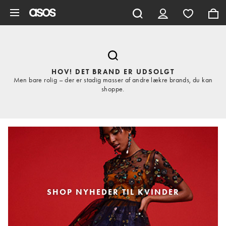
Gå til hovedindhold
HOV! DET BRAND ER UDSOLGT
Men bare rolig – der er stadig masser af andre lækre brands, du kan
shoppe.
SHOP NYHEDER TIL KVINDER