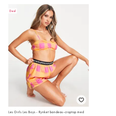
Deal
Les Girls Les Boys - Rynket bandeau-croptop med