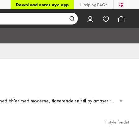
Download vores nye app
Hjælp og FAQs
ys med bh'er med moderne, flatterende snit til pyjamaser så behagelig
...
1 style fundet