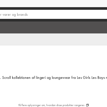
au. Scroll kollektionen af lingeri og loungewear fra Les Girls Les Bo
Få flere oplysninger om, hvordan disse produkter rangeres