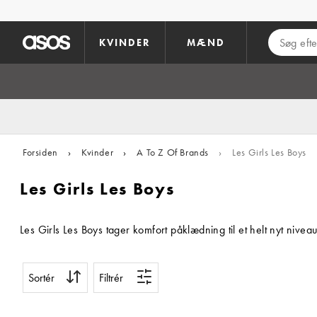
Gå til hovedindhold
KVINDER
MÆND
Forsiden
›
Kvinder
›
A To Z Of Brands
›
Les Girls Les Boys
Les Girls Les Boys
Les Girls Les Boys tager komfort påklædning til et helt nyt nive
Sortér
Filtrér