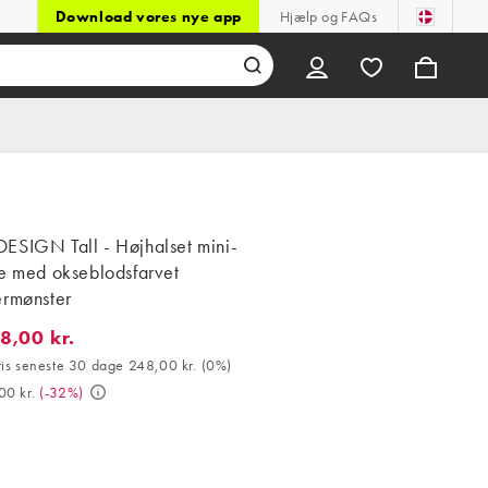
Download vores nye app
Hjælp og FAQs
ESIGN Tall - Højhalset mini-
le med okseblodsfarvet
ermønster
8,00 kr.
00 kr.. Bedste pris seneste 30 dage 248,00 kr. (0%). Var 369,00 kr
ris seneste 30 dage 248,00 kr.
(
0%
)
00 kr.
(
-32%
)