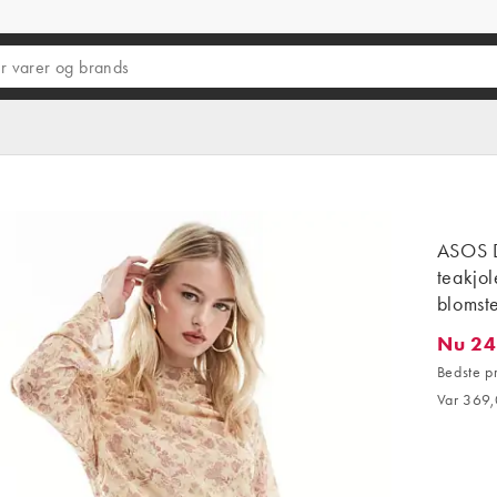
ASOS D
teakjo
blomst
Nu 24
Nu 248,
Bedste p
Var 369,