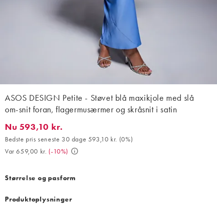
ASOS DESIGN Petite - Støvet blå maxikjole med slå
om-snit foran, flagermusærmer og skråsnit i satin
Nu 593,10 kr.
Nu 593,10 kr.. Bedste pris seneste 30 dage 593,10 kr. (0%). Var 
Bedste pris seneste 30 dage 593,10 kr.
(
0%
)
Var 659,00 kr.
(
-10%
)
Størrelse og pasform
Produktoplysninger