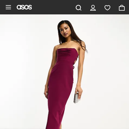
Gå til hovedindhold