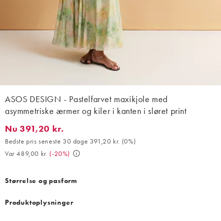
ASOS DESIGN - Pastelfarvet maxikjole med
asymmetriske ærmer og kiler i kanten i sløret print
Nu 391,20 kr.
Nu 391,20 kr.. Bedste pris seneste 30 dage 391,20 kr. (0%). Var 
Bedste pris seneste 30 dage 391,20 kr.
(
0%
)
Var 489,00 kr.
(
-20%
)
Størrelse og pasform
Produktoplysninger