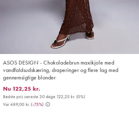
ASOS DESIGN - Chokoladebrun maxikjole med
vandfaldsudskæring, draperinger og flere lag med
gennemsigtige blonder
Nu 122,25 kr.
Nu 122,25 kr.. Bedste pris seneste 30 dage 122,25 kr. (0%). Var 
Bedste pris seneste 30 dage 122,25 kr.
(
0%
)
Var 489,00 kr.
(
-75%
)