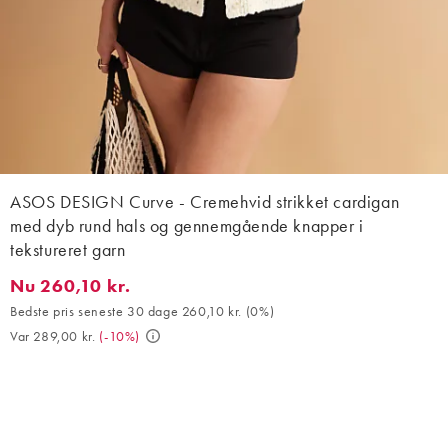
ASOS DESIGN Curve - Cremehvid strikket cardigan
med dyb rund hals og gennemgående knapper i
tekstureret garn
Nu 260,10 kr.
Nu 260,10 kr.. Bedste pris seneste 30 dage 260,10 kr. (0%). Var 
Bedste pris seneste 30 dage 260,10 kr.
(
0%
)
Var 289,00 kr.
(
-10%
)