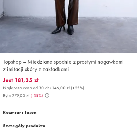
Topshop – Miedziane spodnie z prostymi nogawkami
z imitacji skóry z zakładkami
Jest 181,35 zł
Jest 181,35 zł. Najlepsza cena od 30 dni 146,00 zł (+25%). Było 
Najlepsza cena od 30 dni 146,00 zł
(
+25%
)
Było 279,00 zł
(
-35%
)
Rozmiar i fason
Szczegóły produktu