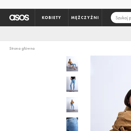
Pomiń i przejdź do głównej zawartości
KOBIETY
MĘŻCZYŹNI
Strona główna