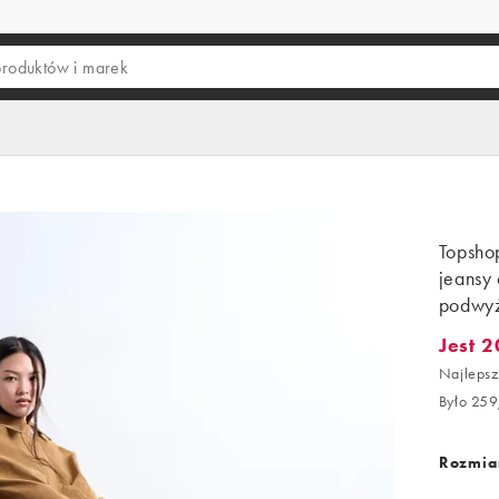
Topsho
jeansy 
podwyż
Jest 2
Jest 20
Najlepsz
Było 259
Rozmiar