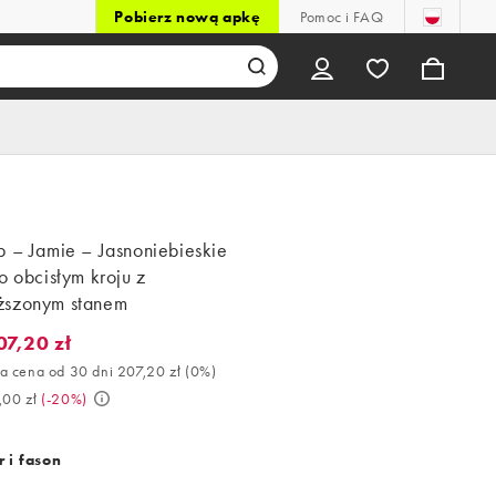
Pobierz nową apkę
Pomoc i FAQ
p – Jamie – Jasnoniebieskie
o obcisłym kroju z
szonym stanem
07,20 zł
7,20 zł. Najlepsza cena od 30 dni 207,20 zł (0%). Było 259,00 zł. 
a cena od 30 dni 207,20 zł
(
0%
)
,00 zł
(
-20%
)
 i fason