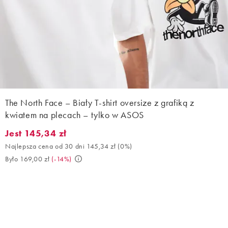
The North Face – Biały T-shirt oversize z grafiką z
kwiatem na plecach – tylko w ASOS
Jest 145,34 zł
Jest 145,34 zł. Najlepsza cena od 30 dni 145,34 zł (0%). Było 16
Najlepsza cena od 30 dni 145,34 zł
(
0%
)
Było 169,00 zł
(
-14%
)