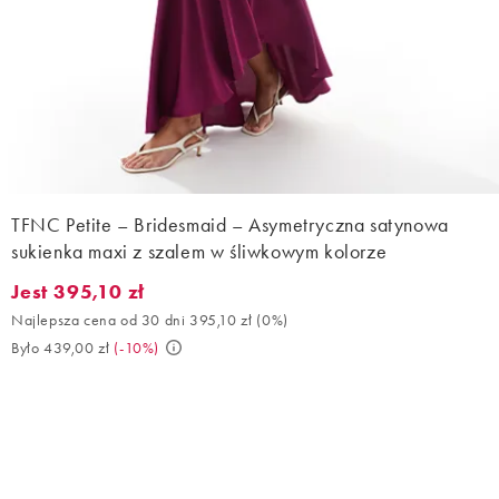
TFNC Petite – Bridesmaid – Asymetryczna satynowa
sukienka maxi z szalem w śliwkowym kolorze
Jest 395,10 zł
Jest 395,10 zł. Najlepsza cena od 30 dni 395,10 zł (0%). Było 43
Najlepsza cena od 30 dni 395,10 zł
(
0%
)
Było 439,00 zł
(
-10%
)