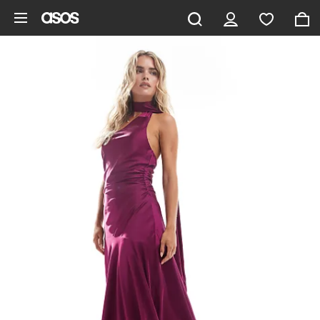
Pomiń i przejdź do głównej zawartości