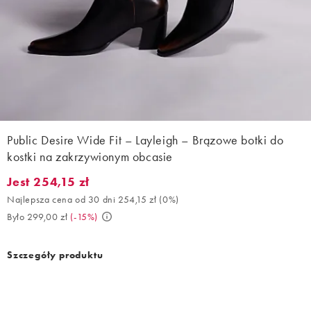
Public Desire Wide Fit – Layleigh – Brązowe botki do
kostki na zakrzywionym obcasie
Jest 254,15 zł
Jest 254,15 zł. Najlepsza cena od 30 dni 254,15 zł (0%). Było 299
Najlepsza cena od 30 dni 254,15 zł
(
0%
)
Było 299,00 zł
(
-15%
)
Szczegóły produktu