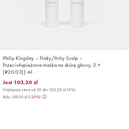
Philip Kingsley – Flaky/Itchy Scalp –
Przeciwłupieżowa maska na skórę głowy, 2 ×
[#20:D3]} ml
Jest 103,20 zł
Jest 103,20 zł. Najlepsza cena od 30 dni 103,20 zł (0%). Było 12
Najlepsza cena od 30 dni 103,20 zł
(
0%
)
Było 129,00 zł
(
-20%
)