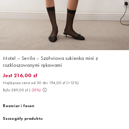
Motel – Sevila – Szałwiowa sukienka mini z
rozkloszowanymi rękawami
Jest 216,00 zł
Jest 216,00 zł. Najlepsza cena od 30 dni 194,00 zł (+12%). Było 
Najlepsza cena od 30 dni 194,00 zł
(
+12%
)
Było 289,00 zł
(
-25%
)
Rozmiar i fason
Szczegóły produktu