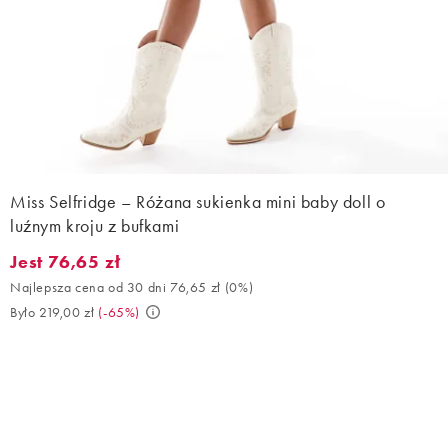
Miss Selfridge – Różana sukienka mini baby doll o
luźnym kroju z bufkami
Jest 76,65 zł
Jest 76,65 zł. Najlepsza cena od 30 dni 76,65 zł (0%). Było 219,
Najlepsza cena od 30 dni 76,65 zł
(
0%
)
Było 219,00 zł
(
-65%
)