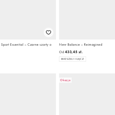
Sport Essential – Czarne szorty o
New Balance – Reimagined
Od
433,45 zł.
MIESZAJ I ŁĄCZ
Okazja