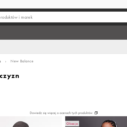
s
›
New Balance
czyzn
Dowiedz się więcej o ocenach tych produktów
Okazja