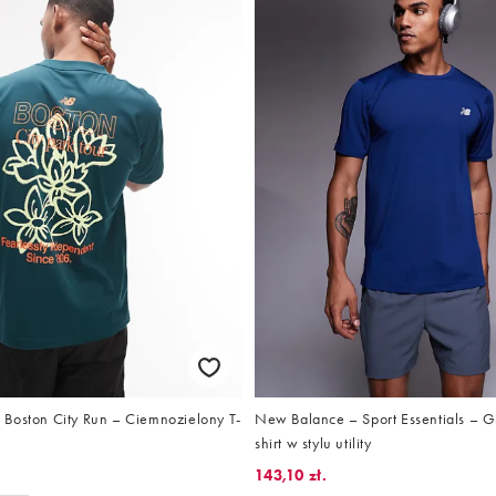
Boston City Run – Ciemnozielony T-
New Balance – Sport Essentials – G
shirt w stylu utility
143,10 zł.