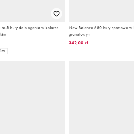
ite-R buty do biegania w kolorze
New Balance 680 buty sportowe w k
skim
granatowym
342,00 zł.
RÓW