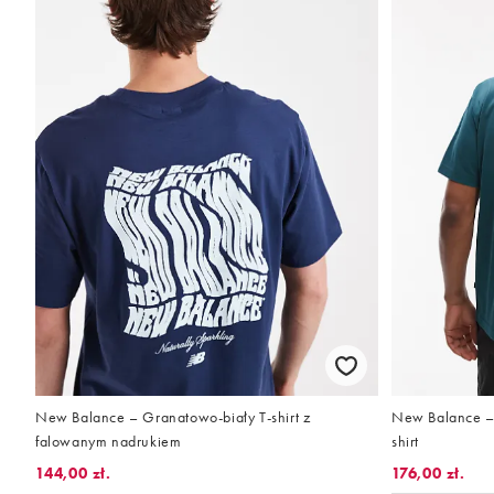
New Balance – Granatowo-biały T-shirt z
New Balance – 
falowanym nadrukiem
shirt
144,00 zł.
176,00 zł.