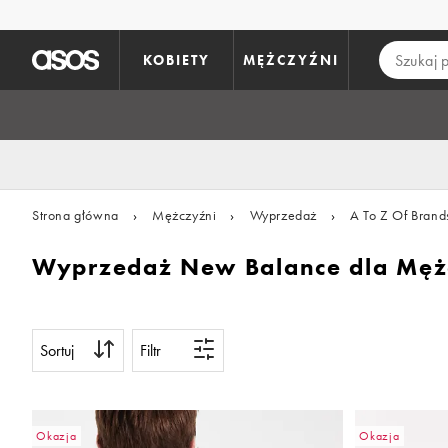
Pomiń i przejdź do głównej zawartości
KOBIETY
MĘŻCZYŹNI
Strona główna
›
Mężczyźni
›
Wyprzedaż
›
A To Z Of Brand
Wyprzedaż New Balance dla Męż
Sortuj
Filtr
Okazja
Okazja