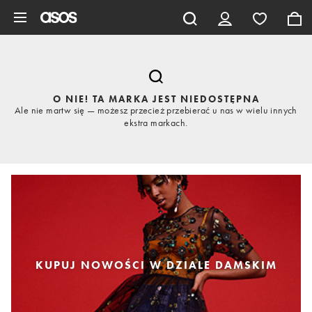
Pomiń i przejdź do głównej zawartości
O NIE! TA MARKA JEST NIEDOSTĘPNA
Ale nie martw się — możesz przecież przebierać u nas w wielu innych
ekstra markach.
KUPUJ NOWOŚCI W DZIALE DAMSKIM