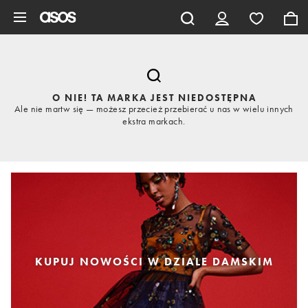
Pomiń i przejdź do głównej zawartości
O NIE! TA MARKA JEST NIEDOSTĘPNA
Ale nie martw się — możesz przecież przebierać u nas w wielu innych
ekstra markach.
KUPUJ NOWOŚCI W DZIALE DAMSKIM