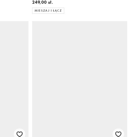
lnu
249,00 zł.
MIESZAJ I ŁĄCZ