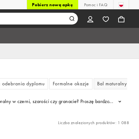
Pobierz nową apkę
Pomoc i FAQ
ść odebrania dyplomu
Formalne okazje
Bal maturalny
aturalny w czerni, szarości czy granacie? Proszę bardzo. A może ta
...
Liczba znalezionych produktów: 1 088