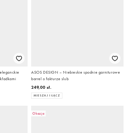
eleganckie
ASOS DESIGN – Niebieskie spodnie garniturowe
akładkami
barrel o fakturze slub
249,00 zł.
MIESZAJ I ŁĄCZ
Okazja