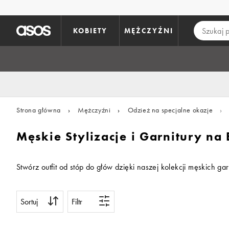
Pomiń i przejdź do głównej zawartości
KOBIETY
MĘŻCZYŹNI
Strona główna
›
Mężczyźni
›
Odzież na specjalne okazje
›
Męskie Stylizacje i Garnitury na
Stwórz outfit od stóp do głów dzięki naszej kolekcji męskich 
Sortuj
Filtr