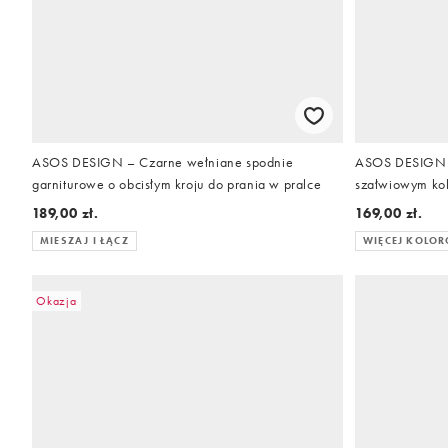
ASOS DESIGN – Czarne wełniane spodnie
ASOS DESIGN 
garniturowe o obcisłym kroju do prania w pralce
szałwiowym ko
189,00 zł.
169,00 zł.
MIESZAJ I ŁĄCZ
WIĘCEJ KOLO
Okazja