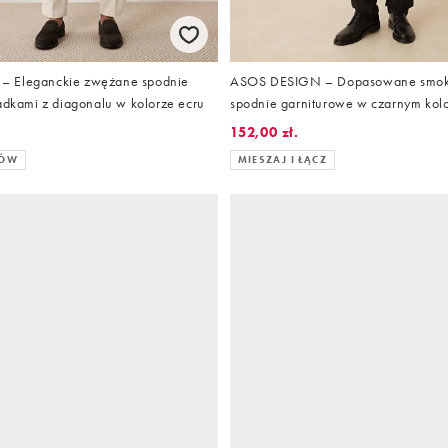
 Eleganckie zwężane spodnie
ASOS DESIGN – Dopasowane smo
ładkami z diagonalu w kolorze ecru
spodnie garniturowe w czarnym kolo
satynowymi wstawkami
152,00 zł.
RÓW
MIESZAJ I ŁĄCZ