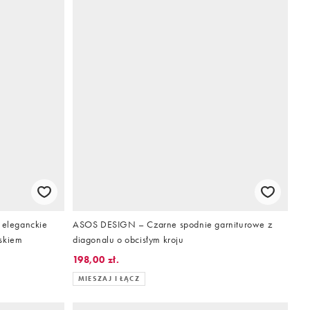
eleganckie
ASOS DESIGN – Czarne spodnie garniturowe z
askiem
diagonalu o obcisłym kroju
198,00 zł.
MIESZAJ I ŁĄCZ