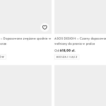
– Dopasowane zwężane spodnie w
ASOS DESIGN – Czarny dopasowany
lorze
wełniany do prania w pralce
Od
618,00 zł.
RÓW
MIESZAJ I ŁĄCZ