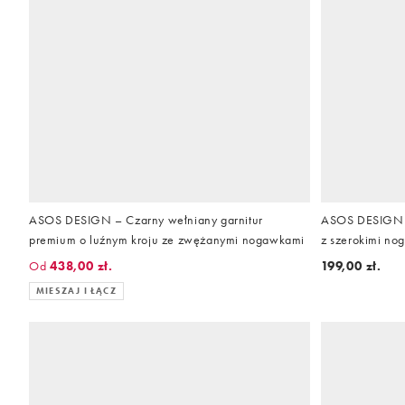
ASOS DESIGN – Czarny wełniany garnitur
ASOS DESIGN –
premium o luźnym kroju ze zwężanymi nogawkami
z szerokimi no
Od
438,00 zł.
199,00 zł.
MIESZAJ I ŁĄCZ