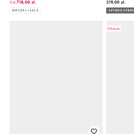
lnu
Od
718,00 zł.
219,00 zł.
MIESZAJ I ŁĄCZ
SZYBKO SPRZ
Okazja