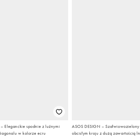
 Eleganckie spodnie z luźnymi
ASOS DESIGN – Szałwiowozielony g
iagonalu w kolorze ecru
obcisłym kroju z dużą zawartością l