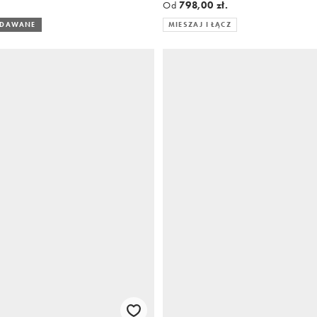
Od
798,00 zł.
EDAWANE
MIESZAJ I ŁĄCZ