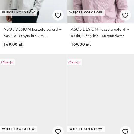
WIĘCEJ KOLORÓW
WIĘCEJ KOLORÓW
ASOS DESIGN koszula oxford w
ASOS DESIGN koszula oxford w
paski o luźnym kroju w
paski, luźny krój, burgundowa
szałwiowej zieleni
169,00 zł.
169,00 zł.
Okazja
Okazja
WIĘCEJ KOLORÓW
WIĘCEJ KOLORÓW