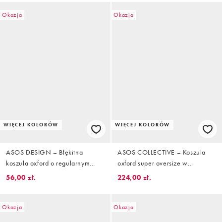
Okazja
Okazja
WIĘCEJ KOLORÓW
WIĘCEJ KOLORÓW
ASOS DESIGN – Błękitna
ASOS COLLECTIVE – Koszula
koszula oxford o regularnym
oxford super oversize w
kroju z haftem na piersi
niebiesko-białe paski
56,00 zł.
224,00 zł.
Okazja
Okazja