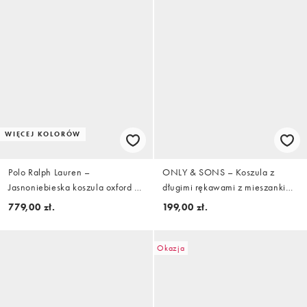
WIĘCEJ KOLORÓW
Polo Ralph Lauren –
ONLY & SONS – Koszula z
Jasnoniebieska koszula oxford o
długimi rękawami z mieszanki
dopasowanym kroju
lnu w beżowe paski
779,00 zł.
199,00 zł.
Okazja