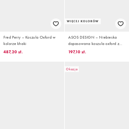
WIĘCEJ KOLORÓW
Fred Perry – Koszula Oxford w
ASOS DESIGN – Niebieska
kolorze khaki
dopasowana koszula oxford z
tkaniny easy iron
487,20 zł.
197,10 zł.
Okazja