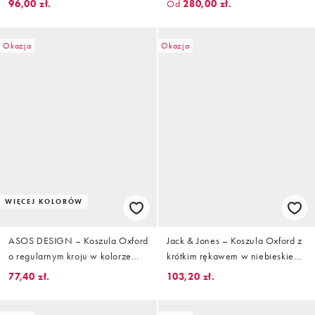
96,00 zł.
Od
280,00 zł.
Okazja
Okazja
WIĘCEJ KOLORÓW
ASOS DESIGN – Koszula Oxford
Jack & Jones – Koszula Oxford z
o regularnym kroju w kolorze
krótkim rękawem w niebieskie
khaki
paski
77,40 zł.
103,20 zł.