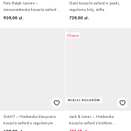
Polo Ralph Lauren –
Gant koszula oxford w paski,
Jasnoniebieska koszula oxford o
regularny krój, żółta
dopasowanym kroju w paski
939,00 zł.
729,00 zł.
Okazja
WIĘCEJ KOLORÓW
GANT – Niebieska klasyczna
Jack & Jones – Niebieska
koszula oxford o regularnym
koszula oxford z krótkimi
kroju w paski
rękawami w paski