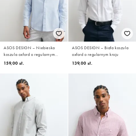
ASOS DESIGN – Niebieska
ASOS DESIGN – Biała koszula
koszula oxford o regularnym
oxford o regularnym kroju
kroju z haftem na piersi
159,00 zł.
139,00 zł.