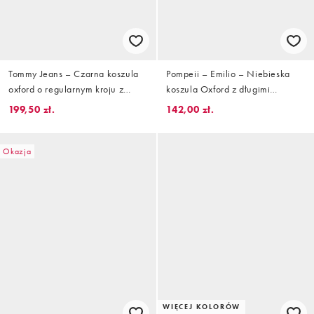
Tommy Jeans – Czarna koszula
Pompeii – Emilio – Niebieska
oxford o regularnym kroju z
koszula Oxford z długimi
długimi rękawami
rękawami i logo
199,50 zł.
142,00 zł.
Okazja
WIĘCEJ KOLORÓW