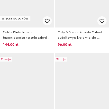
WIĘCEJ KOLORÓW
Calvin Klein Jeans –
Only & Sons – Koszula Oxford o
Jasnoniebieska koszula oxford w
pudełkowym kroju w biało-
prążki
niebieskie paski
144,00 zł.
96,00 zł.
Okazja
Okazja