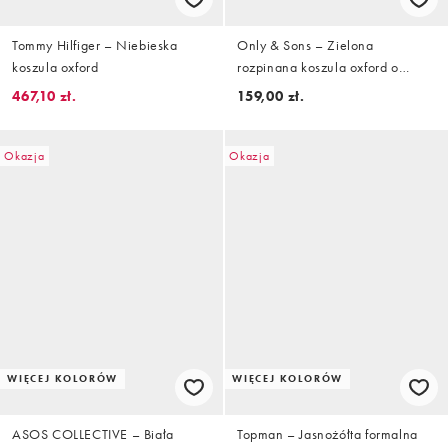
Tommy Hilfiger – Niebieska
Only & Sons – Zielona
koszula oxford
rozpinana koszula oxford o
dopasowanym kroju
467,10 zł.
159,00 zł.
Okazja
Okazja
WIĘCEJ KOLORÓW
WIĘCEJ KOLORÓW
ASOS COLLECTIVE – Biała
Topman – Jasnożółta formalna