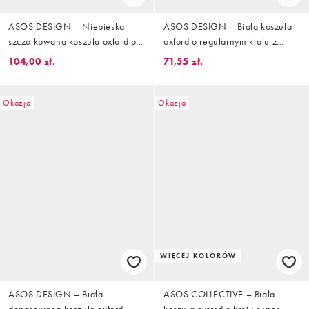
ASOS DESIGN – Niebieska
ASOS DESIGN – Biała koszula
szczotkowana koszula oxford o
oxford o regularnym kroju z
regularnym kroju
haftem na piersi
104,00 zł.
71,55 zł.
Okazja
Okazja
WIĘCEJ KOLORÓW
ASOS DESIGN – Biała
ASOS COLLECTIVE – Biała