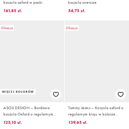
koszula oxford w paski
koszula oversize
161,85 zł.
54,75 zł.
Okazja
Okazja
WIĘCEJ KOLORÓW
ASOS DESIGN – Bordowa
Tommy Jeans – Koszula oxford o
koszula Oxford o regularnym
regularnym kroju w kolorze
kroju
khaki w kratkę
125,10 zł.
139,65 zł.