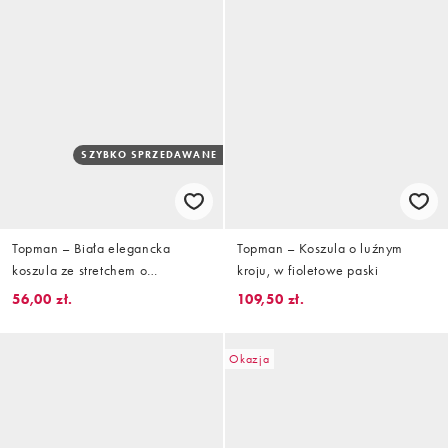
SZYBKO SPRZEDAWANE
Topman – Biała elegancka
Topman – Koszula o luźnym
koszula ze stretchem o
kroju, w fioletowe paski
dopasowanym kroju z długimi
56,00 zł.
109,50 zł.
rękawami
Okazja