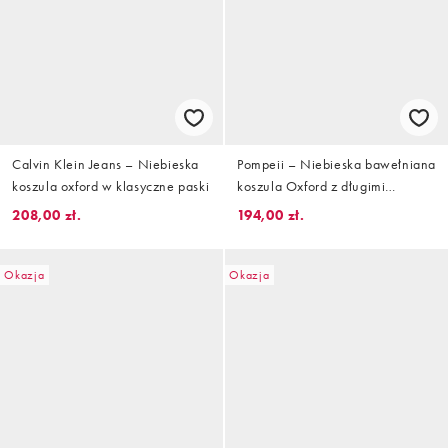
Calvin Klein Jeans – Niebieska
Pompeii – Niebieska bawełniana
koszula oxford w klasyczne paski
koszula Oxford z długimi
rękawami i logo
208,00 zł.
194,00 zł.
Okazja
Okazja