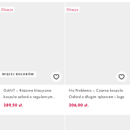
Okazja
Okazja
WIĘCEJ KOLORÓW
GANT – Różowa klasyczna
No Problemo – Czarna koszula
koszula oxford o regularnym
Oxford z długim rękawem i logo
kroju z efektem sprania
289,50 zł.
206,00 zł.