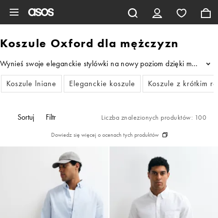
Pomiń i przejdź do głównej zawartości
Koszule Oxford dla mężczyzn
Wynieś swoje eleganckie stylówki na nowy poziom dzięki męskim kos
...
Koszule lniane
Eleganckie koszule
Koszule z krótkim 
Sortuj
Filtr
Liczba znalezionych produktów: 100
Dowiedz się więcej o ocenach tych produktów