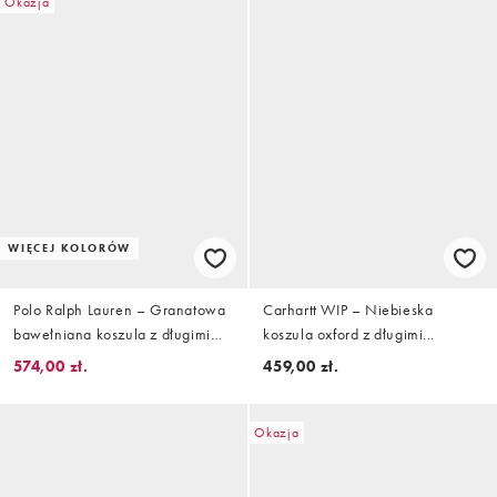
Okazja
WIĘCEJ KOLORÓW
Polo Ralph Lauren – Granatowa
Carhartt WIP – Niebieska
bawełniana koszula z długimi
koszula oxford z długimi
rękawami z logo Icon
rękawami i logo
574,00 zł.
459,00 zł.
Okazja