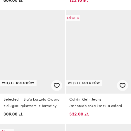
609,00 zł.
125,10 zł.
Okazja
WIĘCEJ KOLORÓW
WIĘCEJ KOLORÓW
Selected – Biała koszula Oxford
Calvin Klein Jeans –
z długimi rękawami z bawełny
Jasnoniebieska koszula oxford w
100%
paski
309,00 zł.
332,00 zł.