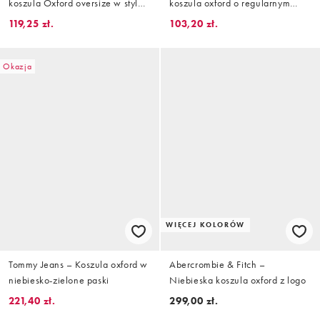
koszula Oxford oversize w stylu
koszula oxford o regularnym
lat 90.
kroju
119,25 zł.
103,20 zł.
Okazja
WIĘCEJ KOLORÓW
Tommy Jeans – Koszula oxford w
Abercrombie & Fitch –
niebiesko-zielone paski
Niebieska koszula oxford z logo
221,40 zł.
299,00 zł.