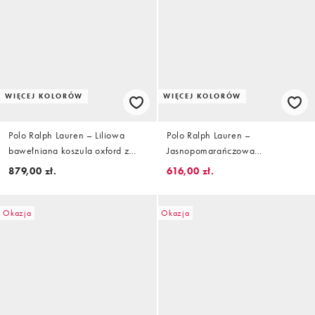
WIĘCEJ KOLORÓW
WIĘCEJ KOLORÓW
Polo Ralph Lauren – Liliowa
Polo Ralph Lauren –
bawełniana koszula oxford z
Jasnopomarańczowa
długimi rękawami i logo Icon
bawełniana koszula oxford z
879,00 zł.
616,00 zł.
długimi rękawami i logo Icon
Okazja
Okazja