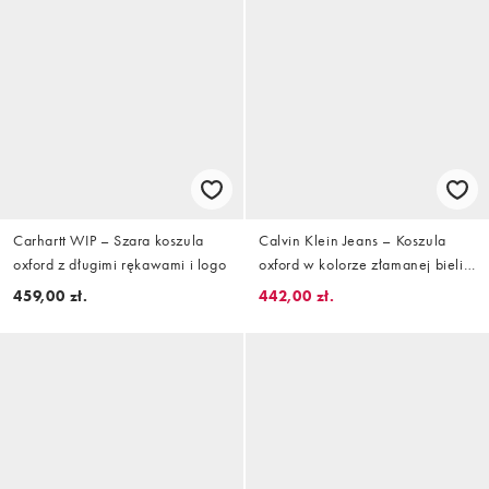
Carhartt WIP – Szara koszula
Calvin Klein Jeans – Koszula
oxford z długimi rękawami i logo
oxford w kolorze złamanej bieli
w kratę
459,00 zł.
442,00 zł.