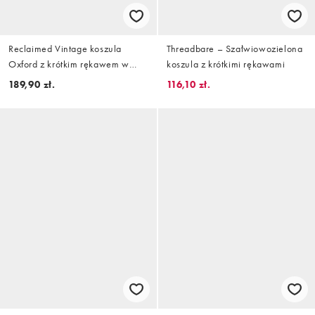
Reclaimed Vintage koszula
Threadbare – Szałwiowozielona
Oxford z krótkim rękawem w
koszula z krótkimi rękawami
kratę w wielokolorową kratkę
189,90 zł.
116,10 zł.