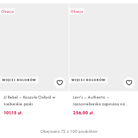
Okazja
Okazja
WIĘCEJ KOLORÓW
WIĘCEJ KOLORÓW
JJ Rebel – Koszula Oxford w
Levi's – Authentic –
niebieskie paski
Jasnoniebieska zapinana na
guziki koszula oxford o luźnym
101,15 zł.
256,00 zł.
kroju z niekontrastowym logo
Obejrzano 72 z 100 produktów