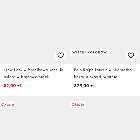
WIĘCEJ KOLORÓW
New Look – Pudełkowa koszula
Polo Ralph Lauren – Niebieska
oxford w brązowe prążki
koszula oxford, wtórnie
barwiona, z logo
82,00 zł.
879,00 zł.
Okazja
Okazja