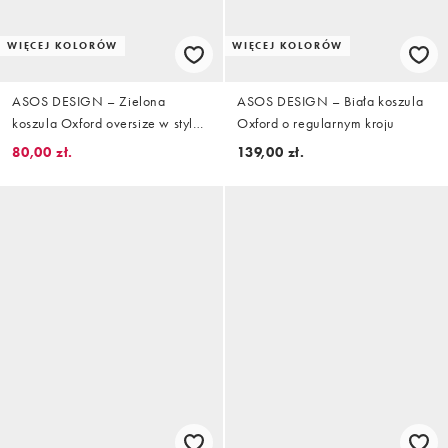
WIĘCEJ KOLORÓW
WIĘCEJ KOLORÓW
ASOS DESIGN – Zielona
ASOS DESIGN – Biała koszula
koszula Oxford oversize w stylu
Oxford o regularnym kroju
lat 90.
80,00 zł.
139,00 zł.