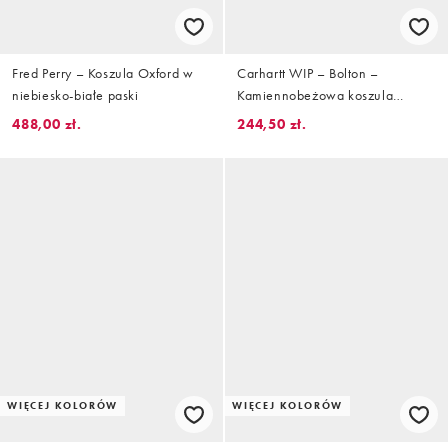
Fred Perry – Koszula Oxford w
Carhartt WIP – Bolton –
niebiesko-białe paski
Kamiennobeżowa koszula
Oxford z długimi rękawami
488,00 zł.
244,50 zł.
WIĘCEJ KOLORÓW
WIĘCEJ KOLORÓW