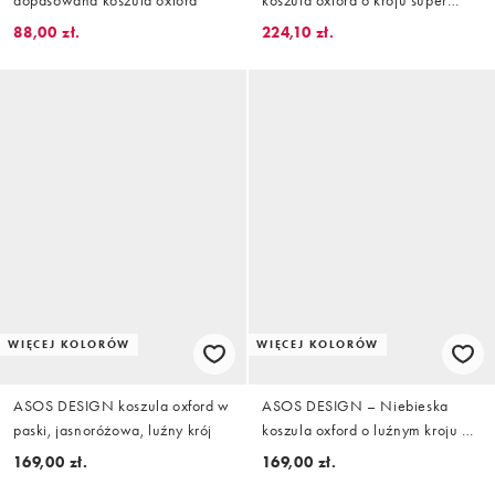
dopasowana koszula oxford
koszula oxford o kroju super
oversize
88,00 zł.
224,10 zł.
WIĘCEJ KOLORÓW
WIĘCEJ KOLORÓW
ASOS DESIGN koszula oxford w
ASOS DESIGN – Niebieska
paski, jasnoróżowa, luźny krój
koszula oxford o luźnym kroju w
paski
169,00 zł.
169,00 zł.