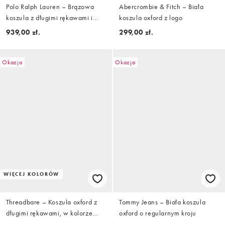
Polo Ralph Lauren – Brązowa
Abercrombie & Fitch – Biała
koszula z długimi rękawami i
koszula oxford z logo
logo Icon
939,00 zł.
299,00 zł.
Okazja
Okazja
WIĘCEJ KOLORÓW
Threadbare – Koszula oxford z
Tommy Jeans – Biała koszula
długimi rękawami, w kolorze
oxford o regularnym kroju
khaki