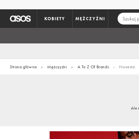
Pomiń i przejdź do głównej zawartości
KOBIETY
MĘŻCZYŹNI
Strona główna
›
Mężczyźni
›
A To Z Of Brands
›
Novesta
Ale 