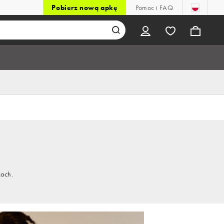
Pobierz nową apkę
Pomoc i FAQ
kach.