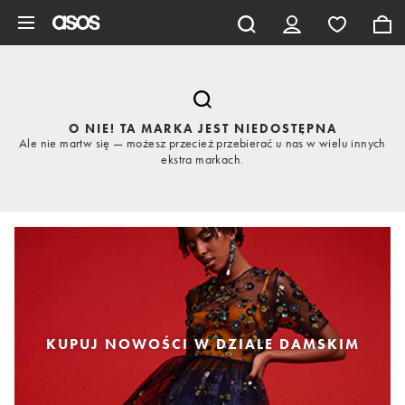
Pomiń i przejdź do głównej zawartości
O NIE! TA MARKA JEST NIEDOSTĘPNA
Ale nie martw się — możesz przecież przebierać u nas w wielu innych
ekstra markach.
KUPUJ NOWOŚCI W DZIALE DAMSKIM