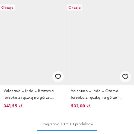
Okazja
Okazja
Valentino – Iride – Brązowa
Valentino – Iride – Czarna
torebka z rączką na górze,
torebka z rączką na górze i
odpinanym paskiem crossbody i
odpinanym paskiem crossbody
341,55 zł.
532,00 zł.
złotymi detalami
ze złotymi okuciami
Obejrzano 10 z 10 produktów