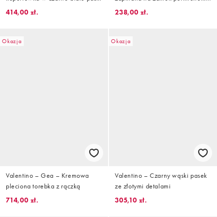
i etui na karty – BROWN
414,00 zł.
238,00 zł.
Okazja
Okazja
Valentino – Gea – Kremowa
Valentino – Czarny wąski pasek
pleciona torebka z rączką
ze złotymi detalami
714,00 zł.
305,10 zł.