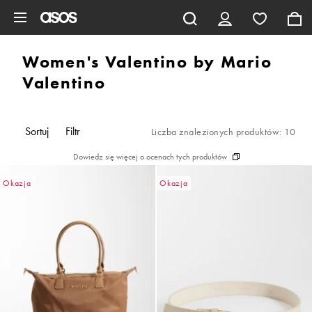
Pomiń i przejdź do głównej zawartości
Women's Valentino by Mario
Valentino
Sortuj
Filtr
Liczba znalezionych produktów: 10
Dowiedz się więcej o ocenach tych produktów
Okazja
Okazja