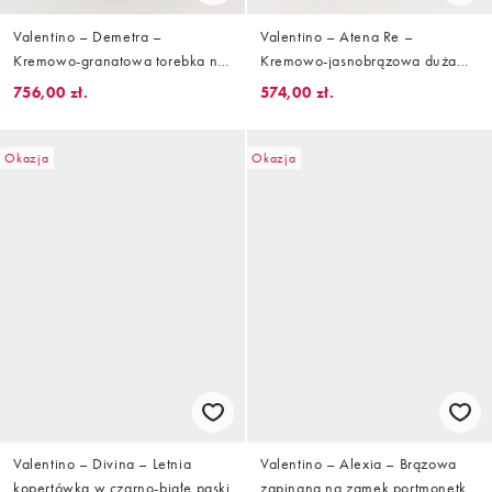
Valentino – Demetra –
Valentino – Atena Re –
Kremowo-granatowa torebka na
Kremowo-jasnobrązowa duża
ramię z klapą z rafii
torba typu tote z paskiem na
756,00 zł.
574,00 zł.
ramię
Okazja
Okazja
Valentino – Divina – Letnia
Valentino – Alexia – Brązowa
kopertówka w czarno-białe paski
zapinana na zamek portmonetka