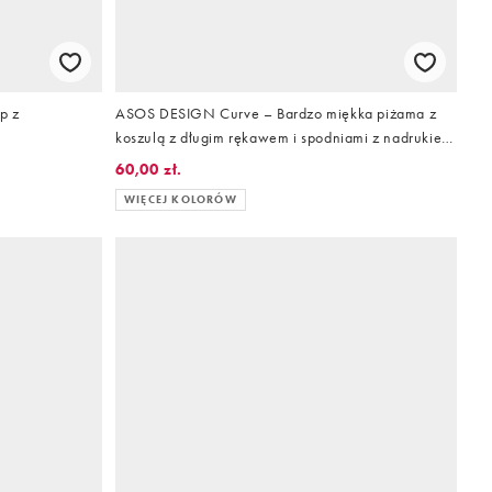
p z
ASOS DESIGN Curve – Bardzo miękka piżama z
koszulą z długim rękawem i spodniami z nadrukiem
ze świątecznymi drinkami i kontrastowymi
60,00 zł.
lamówkami
WIĘCEJ KOLORÓW