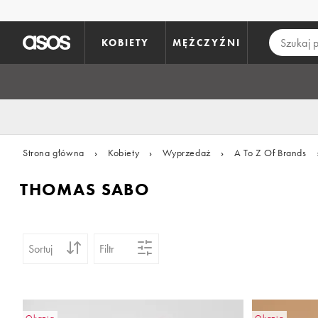
Pomiń i przejdź do głównej zawartości
KOBIETY
MĘŻCZYŹNI
Strona główna
›
Kobiety
›
Wyprzedaż
›
A To Z Of Brands
THOMAS SABO
Sortuj
Filtr