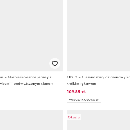
 – Niebiesko-szare jeansy z
ONLY – Ciemnoszary dzianinowy ka
awkami i podwyższonym stanem
krótkim rękawem
109,85 zł.
WIĘCEJ KOLORÓW
Okazja