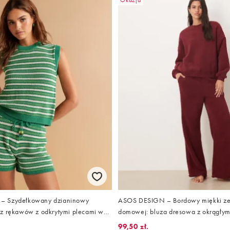
Okazja
– Szydełkowany dzianinowy
ASOS DESIGN – Bordowy miękki ze
z rękawów z odkrytymi plecami w
domowej: bluza dresowa z okrągłym
część zestawu
spodnie z szerokimi nogawkami
99,50 zł.