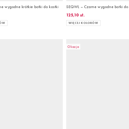
 wygodne krótkie botki do kostki
SEQWL – Czarne wygodne botki do 
125,10 zł.
RÓW
WIĘCEJ KOLORÓW
Okazja