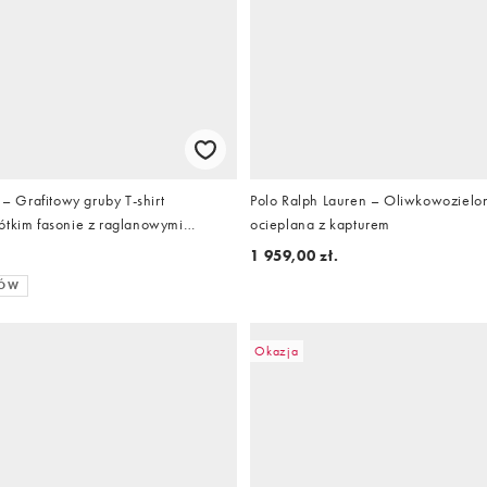
Grafitowy gruby T-shirt
Polo Ralph Lauren – Oliwkowozielon
ótkim fasonie z raglanowymi
ocieplana z kapturem
1 959,00 zł.
RÓW
Okazja