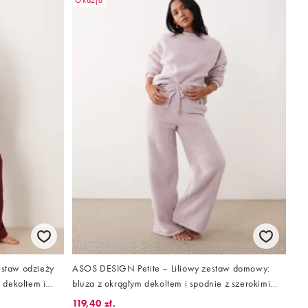
Okazja
staw odzieży
ASOS DESIGN Petite – Liliowy zestaw domowy:
 dekoltem i
bluza z okrągłym dekoltem i spodnie z szerokimi
nogawkami
119,40 zł.