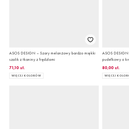
ASOS DESIGN – Szary melanżowy bardzo miękki
ASOS DESIGN – 
szalik z tkaniny z frędzlami
pudełkowy o kr
rękawami
71,10 zł.
80,00 zł.
WIĘCEJ KOLORÓW
WIĘCEJ KOLO