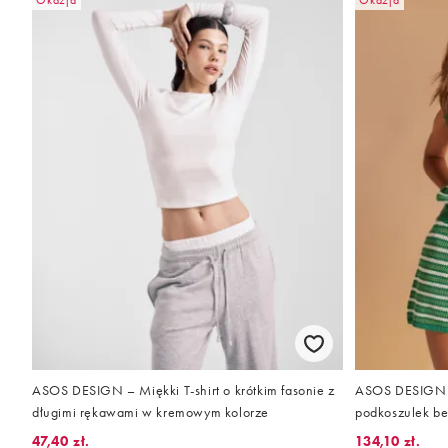
Okazja
Okazja
ASOS DESIGN – Miękki T-shirt o krótkim fasonie z
ASOS DESIGN 
długimi rękawami w kremowym kolorze
podkoszulek be
zielone paski, 
47,40 zł.
134,10 zł.