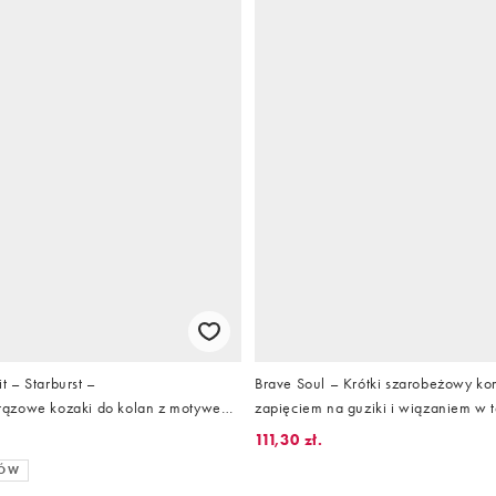
 – Starburst –
Brave Soul – Krótki szarobeżowy k
ązowe kozaki do kolan z motywem
zapięciem na guziki i wiązaniem w ta
111,30 zł.
RÓW