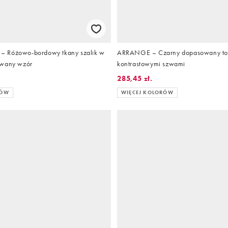
 Różowo-bordowy tkany szalik w
ARRANGE – Czarny dopasowany to
owany wzór
kontrastowymi szwami
285,45 zł.
RÓW
WIĘCEJ KOLORÓW