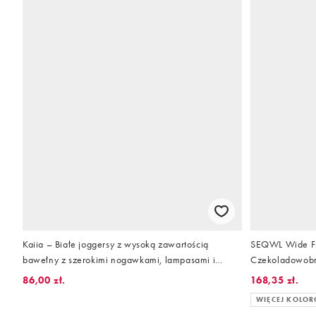
Kaiia – Białe joggersy z wysoką zawartością
SEQWL Wide Fit
bawełny z szerokimi nogawkami, lampasami i
Czekoladowobr
haftowanym logo, część zestawu
skóry krokodyla
86,00 zł.
168,35 zł.
WIĘCEJ KOLO