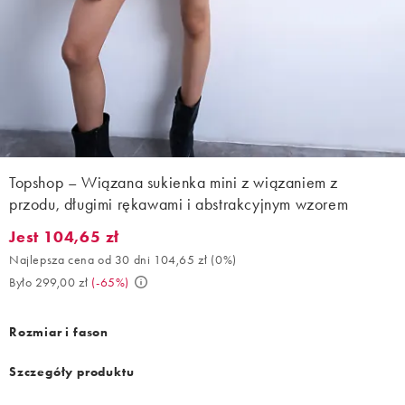
Topshop – Wiązana sukienka mini z wiązaniem z
przodu, długimi rękawami i abstrakcyjnym wzorem
Jest 104,65 zł
Jest 104,65 zł. Najlepsza cena od 30 dni 104,65 zł (0%). Było 2
Najlepsza cena od 30 dni 104,65 zł
(
0%
)
Było 299,00 zł
(
-65%
)
Rozmiar i fason
Szczegóły produktu