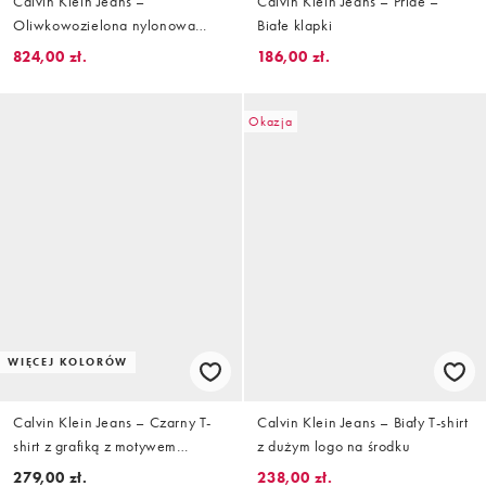
Calvin Klein Jeans –
Calvin Klein Jeans – Pride –
Oliwkowozielona nylonowa
Białe klapki
wiatrówka z kapturem
824,00 zł.
186,00 zł.
Okazja
WIĘCEJ KOLORÓW
Calvin Klein Jeans – Czarny T-
Calvin Klein Jeans – Biały T-shirt
shirt z grafiką z motywem
z dużym logo na środku
znaczka
279,00 zł.
238,00 zł.