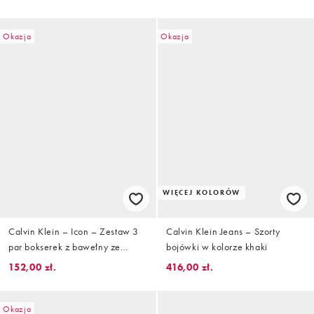
Okazja
Okazja
WIĘCEJ KOLORÓW
Calvin Klein – Icon – Zestaw 3
Calvin Klein Jeans – Szorty
par bokserek z bawełny ze
bojówki w kolorze khaki
stretchem w kolorach czarnym,
152,00 zł.
416,00 zł.
białym i szarym
Okazja