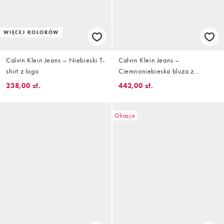
WIĘCEJ KOLORÓW
Calvin Klein Jeans – Niebieski T-
Calvin Klein Jeans –
shirt z logo
Ciemnoniebieska bluza z
kołnierzykiem polo i lamówką
238,00 zł.
442,00 zł.
Okazja