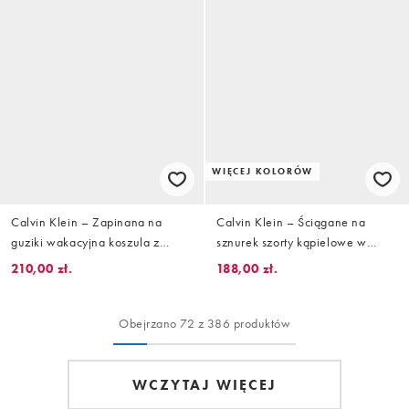
WIĘCEJ KOLORÓW
Calvin Klein – Zapinana na
Calvin Klein – Ściągane na
guziki wakacyjna koszula z
sznurek szorty kąpielowe w
krótkimi rękawami we wzór w
niebiesko-brązowy wzór z
210,00 zł.
188,00 zł.
palmy
monogramem
Obejrzano 72 z 386 produktów
WCZYTAJ WIĘCEJ