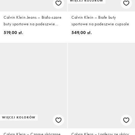
WIĘCEJ KOLORÓW
Calvin Klein Jeans – Biało-szare
Calvin Klein – Białe buty
buty sportowe na podeszwie
sportowe na podeszwie cupsole
cupsole
519,00 zł.
549,00 zł.
WIĘCEJ KOLORÓW
Calvin Klein – Czarne skórzane
Calvin Klein – Loafersy ze skóry