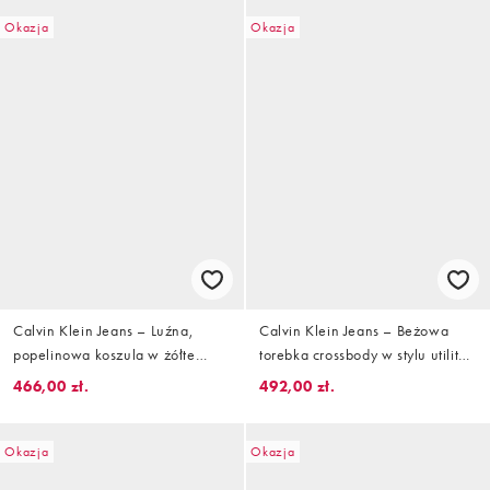
Okazja
Okazja
Calvin Klein Jeans – Luźna,
Calvin Klein Jeans – Beżowa
popelinowa koszula w żółte
torebka crossbody w stylu utility
paski
we wzór z emblematem
466,00 zł.
492,00 zł.
Okazja
Okazja