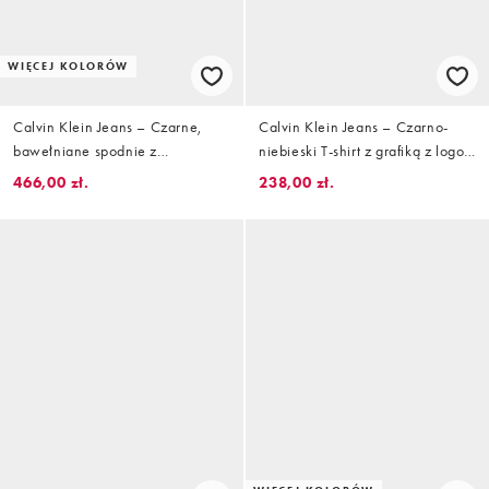
WIĘCEJ KOLORÓW
Calvin Klein Jeans – Czarne,
Calvin Klein Jeans – Czarno-
bawełniane spodnie z
niebieski T-shirt z grafiką z logo
zakładkami z przodu
na plecach i efektem sprania
466,00 zł.
238,00 zł.