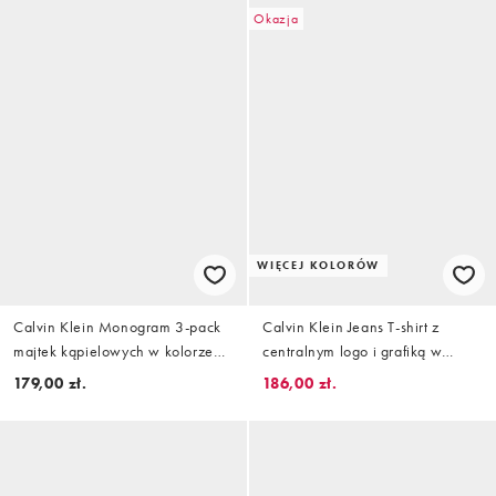
Okazja
WIĘCEJ KOLORÓW
Calvin Klein Monogram 3-pack
Calvin Klein Jeans T-shirt z
majtek kąpielowych w kolorze
centralnym logo i grafiką w
czarnym/wzór/szarym
kolorze żółto-czarnym
179,00 zł.
186,00 zł.