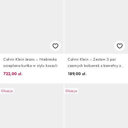
Calvin Klein Jeans – Niebieska
Calvin Klein – Zestaw 3 par
ocieplana kurtka w stylu koszuli
czarnych bokserek z bawełny ze
stretchem z kolorową taśmą w
722,00 zł.
189,00 zł.
talii z logo
Okazja
Okazja