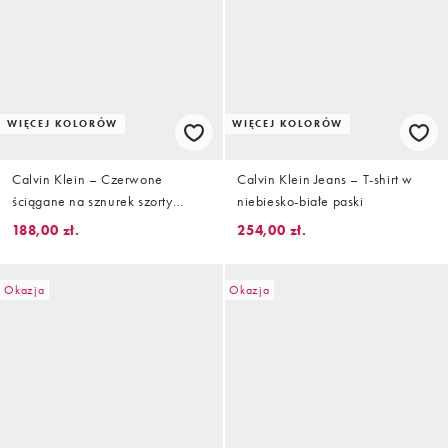
WIĘCEJ KOLORÓW
WIĘCEJ KOLORÓW
Calvin Klein – Czerwone
Calvin Klein Jeans – T-shirt w
ściągane na sznurek szorty
niebiesko-białe paski
kąpielowe z logo z boku
188,00 zł.
254,00 zł.
Okazja
Okazja