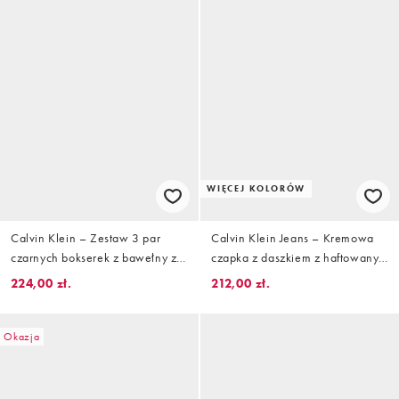
WIĘCEJ KOLORÓW
Calvin Klein – Zestaw 3 par
Calvin Klein Jeans – Kremowa
czarnych bokserek z bawełny ze
czapka z daszkiem z haftowanym
stretchem z kolorową taśmą w
srebrnym logo
224,00 zł.
212,00 zł.
talii z logo
Okazja