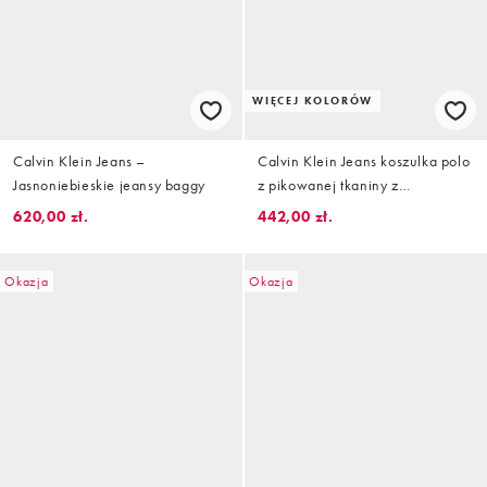
WIĘCEJ KOLORÓW
Calvin Klein Jeans –
Calvin Klein Jeans koszulka polo
Jasnoniebieskie jeansy baggy
z pikowanej tkaniny z
monogramem i logo w
620,00 zł.
442,00 zł.
ciemnoniebieskim kolorze
Okazja
Okazja