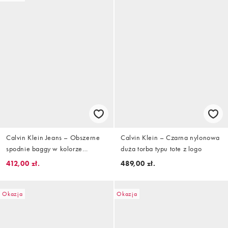
Calvin Klein Jeans – Obszerne
Calvin Klein – Czarna nylonowa
spodnie baggy w kolorze
duża torba typu tote z logo
złamanej bieli
412,00 zł.
489,00 zł.
Okazja
Okazja