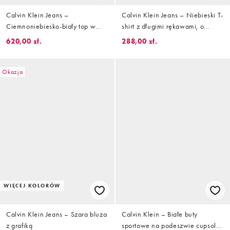
Calvin Klein Jeans –
Calvin Klein Jeans – Niebieski T-
Ciemnoniebiesko-biały top w
shirt z długimi rękawami, o
paski z logo z monogramem i
fakturze wafla, z naszywką
620,00 zł.
288,00 zł.
suwakiem pod szyją
Okazja
WIĘCEJ KOLORÓW
Calvin Klein Jeans – Szara bluza
Calvin Klein – Białe buty
z grafiką
sportowe na podeszwie cupsole