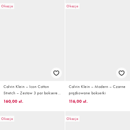
Okazja
Okazja
Calvin Klein – Icon Cotton
Calvin Klein – Modern – Czarne
Stretch – Zestaw 3 par bokserek
prążkowane bokserki
z bawełny ze stretchem w
160,00 zł.
116,00 zł.
kolorach czarnym, turkusowym i
morskim
Okazja
Okazja