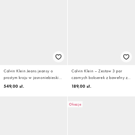
Calvin Klein Jeans jeansy o
Calvin Klein – Zestaw 3 par
prostym kroju w jasnoniebieskim
czarnych bokserek z bawełny ze
denimie
stretchem z kolorową taśmą w
549,00 zł.
189,00 zł.
talii z logo
Okazja