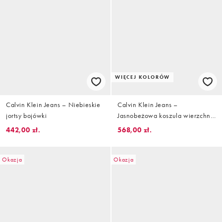
WIĘCEJ KOLORÓW
Calvin Klein Jeans – Niebieskie
Calvin Klein Jeans –
jortsy bojówki
Jasnobeżowa koszula wierzchnia
w stylu utility
442,00 zł.
568,00 zł.
Okazja
Okazja