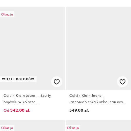
Okazja
WIĘCEJ KOLORÓW
Calvin Klein Jeans – Szorty
Calvin Klein Jeans –
bojówki w kolorze
Jasnoniebieska kurtka jeansowa
kamiennobeżowym
typu trucker
Od
342,00 zł.
549,00 zł.
Okazja
Okazja