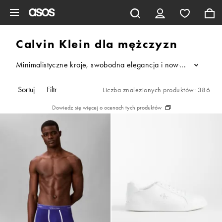
Pomiń i przejdź do głównej zawartości
Calvin Klein dla mężczyzn
Minimalistyczne kroje, swobodna elegancja i nowoczesna prost
...
Sortuj
Filtr
Liczba znalezionych produktów: 386
Dowiedz się więcej o ocenach tych produktów