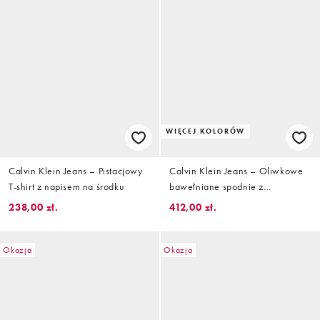
WIĘCEJ KOLORÓW
Calvin Klein Jeans – Pistacjowy
Calvin Klein Jeans – Oliwkowe
T-shirt z napisem na środku
bawełniane spodnie z
zakładkami z przodu
238,00 zł.
412,00 zł.
Okazja
Okazja