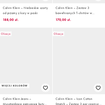
Calvin Klein – Niebieskie szorty
Calvin Klein – Zestaw 3
od piżamy z kory w paski
bawełnianych T-shirtów w
kolorach białym, niebieskim i
188,00 zł.
170,00 zł.
szarym
Okazja
Okazja
WIĘCEJ KOLORÓW
Calvin Klein Jeans –
Calvin Klein – Icon Cotton
Musztardowe zamszowe buty
Stretch – Zestaw 3 par czarnych,