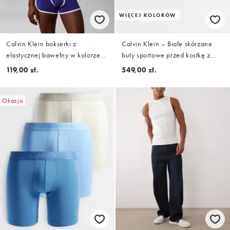
WIĘCEJ KOLORÓW
Calvin Klein bokserki z
Calvin Klein – Białe skórzane
elastycznej bawełny w kolorze
buty sportowe przed kostkę z
niebieskim
podeszwą typu cupsole
119,00 zł.
549,00 zł.
Okazja