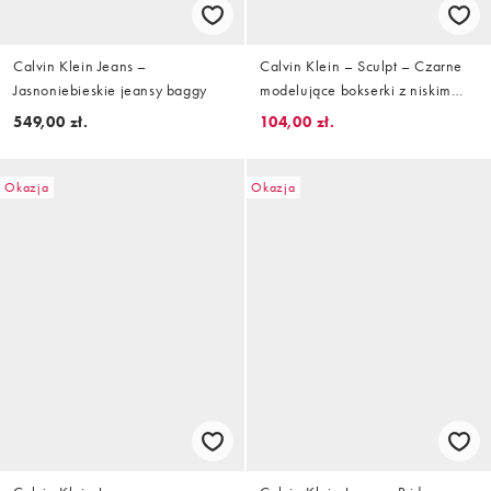
Calvin Klein Jeans –
Calvin Klein – Sculpt – Czarne
Jasnoniebieskie jeansy baggy
modelujące bokserki z niskim
stanem i wzorem z logo
549,00 zł.
104,00 zł.
Okazja
Okazja