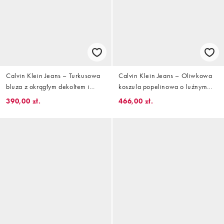
Calvin Klein Jeans – Turkusowa
Calvin Klein Jeans – Oliwkowa
bluza z okrągłym dekoltem i
koszula popelinowa o luźnym
grafiką
kroju
390,00 zł.
466,00 zł.