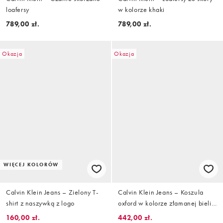
loafersy
w kolorze khaki
789,00 zł.
789,00 zł.
Okazja
Okazja
WIĘCEJ KOLORÓW
Calvin Klein Jeans – Zielony T-
Calvin Klein Jeans – Koszula
shirt z naszywką z logo
oxford w kolorze złamanej bieli
w kratę
160,00 zł.
442,00 zł.