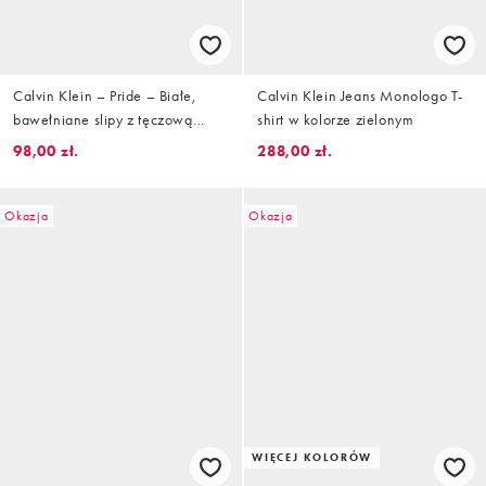
Calvin Klein – Pride – Białe,
Calvin Klein Jeans Monologo T-
bawełniane slipy z tęczową
shirt w kolorze zielonym
taśmą w talii
98,00 zł.
288,00 zł.
Okazja
Okazja
WIĘCEJ KOLORÓW