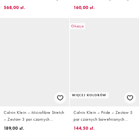
sportowe na podeszwie cupsole
luźnych bokserek
568,00 zł.
160,00 zł.
Okazja
WIĘCEJ KOLORÓW
Calvin Klein – Microfibre Stretch
Calvin Klein – Pride – Zestaw 5
– Zestaw 3 par czarnych
par czarnych bawełnianych
bokserek z taśmą w talii w
slipów typu jockstrap z tęczową
189,00 zł.
144,50 zł.
różnych kolorach
taśmą w pasie