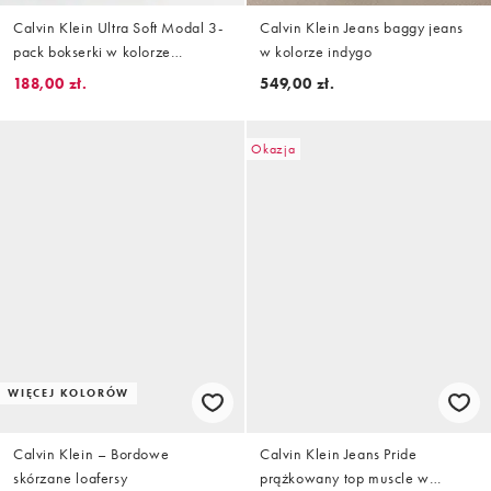
Calvin Klein Ultra Soft Modal 3-
Calvin Klein Jeans baggy jeans
pack bokserki w kolorze
w kolorze indygo
beżowym/niebieskim
188,00 zł.
549,00 zł.
Okazja
WIĘCEJ KOLORÓW
Calvin Klein – Bordowe
Calvin Klein Jeans Pride
skórzane loafersy
prążkowany top muscle w