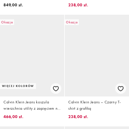
kolorze lawendowym
849,00 zł.
238,00 zł.
Okazja
Okazja
WIĘCEJ KOLORÓW
Calvin Klein Jeans koszula
Calvin Klein Jeans – Czarny T-
wierzchnia utility z zapięciem na
shirt z grafiką
guziki z przodu w kolorze jet
466,00 zł.
238,00 zł.
black