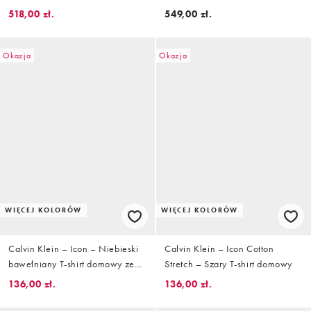
z wytłoczonym logo
518,00 zł.
549,00 zł.
Okazja
Okazja
WIĘCEJ KOLORÓW
WIĘCEJ KOLORÓW
Calvin Klein – Icon – Niebieski
Calvin Klein – Icon Cotton
bawełniany T-shirt domowy ze
Stretch – Szary T-shirt domowy
stretchem
136,00 zł.
136,00 zł.