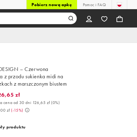
Pobierz nową apkę
Pomoc i FAQ
DESIGN – Czerwona
a z przodu sukienka midi na
zkach z marszczonym biustem
26,65 zł
,65 zł. Najlepsza cena od 30 dni 126,65 zł (0%). Było 149,00 zł. (
a cena od 30 dni 126,65 zł
(
0%
)
,00 zł
(
-15%
)
ły produktu