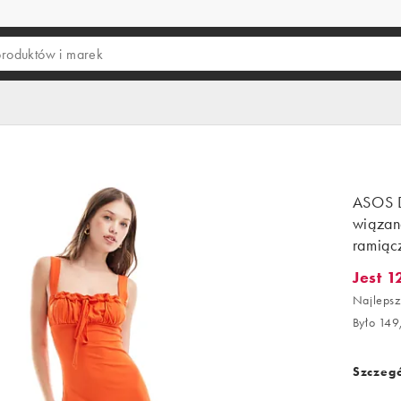
ASOS 
wiązan
ramiąc
Jest 1
Jest 126
Najlepsz
Było 149
Szczegó