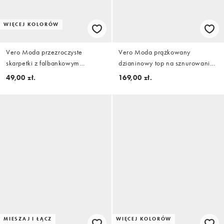
WIĘCEJ KOLORÓW
Vero Moda przezroczyste
Vero Moda prążkowany
skarpetki z falbankowym
dzianinowy top na sznurowanie
wykończeniem w czekoladowym
w kolorze kremowym
49,00 zł.
169,00 zł.
brązie
MIESZAJ I ŁĄCZ
WIĘCEJ KOLORÓW