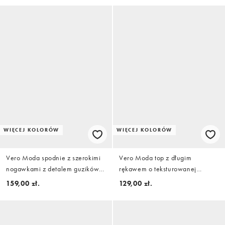
WIĘCEJ KOLORÓW
WIĘCEJ KOLORÓW
Vero Moda spodnie z szerokimi
Vero Moda top z długim
nogawkami z detalem guzików
rękawem o teksturowanej
czarne
fakturze z falowanym
159,00 zł.
129,00 zł.
wykończeniem w czekoladowym
brązie