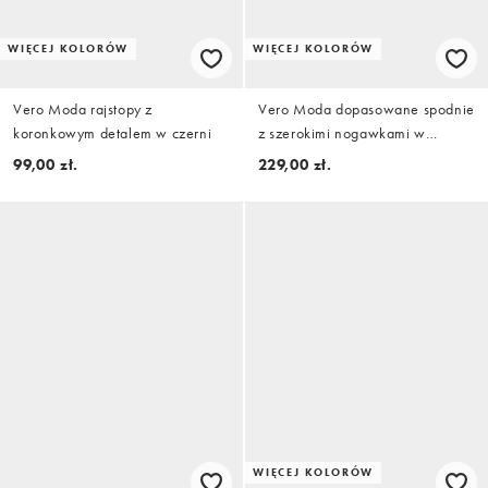
WIĘCEJ KOLORÓW
WIĘCEJ KOLORÓW
Vero Moda rajstopy z
Vero Moda dopasowane spodnie
koronkowym detalem w czerni
z szerokimi nogawkami w
kolorze czekoladowym
99,00 zł.
229,00 zł.
WIĘCEJ KOLORÓW