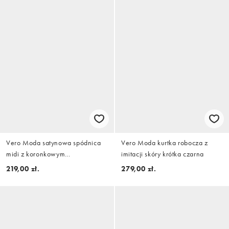
Vero Moda satynowa spódnica
Vero Moda kurtka robocza z
midi z koronkowym
imitacji skóry krótka czarna
wykończeniem dołu w kolorze
219,00 zł.
279,00 zł.
czarnym