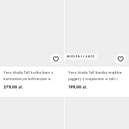
MIESZAJ I ŁĄCZ
Vero Moda Tall kurtka barn z
Vero Moda Tall bardzo miękkie
kontrastowym kołnierzem w
joggery z wiązaniem w talii i
kolorze oatmeal
szerokimi nogawkami w kolorze
279,00 zł.
199,00 zł.
kremowym