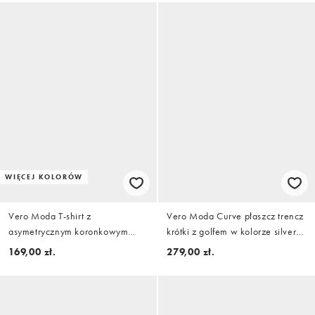
WIĘCEJ KOLORÓW
Vero Moda T-shirt z
Vero Moda Curve płaszcz trencz
asymetrycznym koronkowym
krótki z golfem w kolorze silver
detalem w czekoladowym brązie
mink
169,00 zł.
279,00 zł.