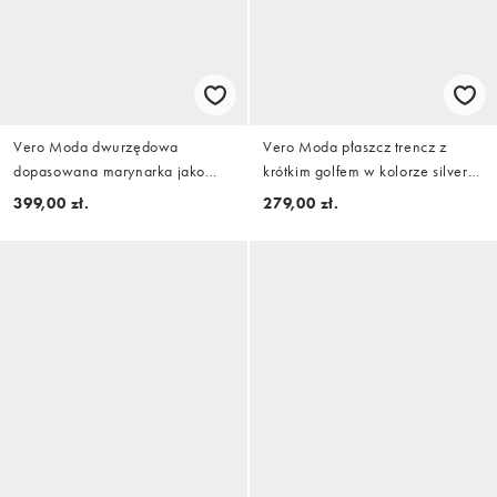
Vero Moda dwurzędowa
Vero Moda płaszcz trencz z
dopasowana marynarka jako
krótkim golfem w kolorze silver
część zestawu w kolorze
mink
399,00 zł.
279,00 zł.
granatowym