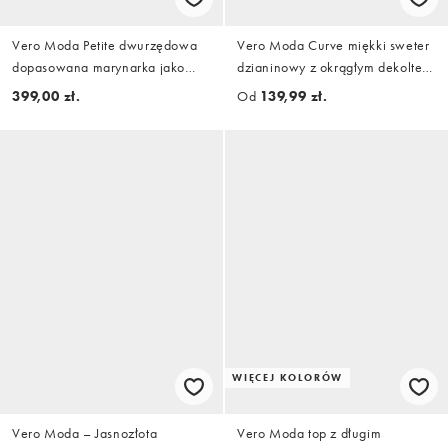
Vero Moda Petite dwurzędowa
Vero Moda Curve miękki sweter
dopasowana marynarka jako
dzianinowy z okrągłym dekoltem
część zestawu w kolorze
w kolorze blue jasper
399,00 zł.
Od
139,99 zł.
granatowym
WIĘCEJ KOLORÓW
Vero Moda – Jasnozłota
Vero Moda top z długim