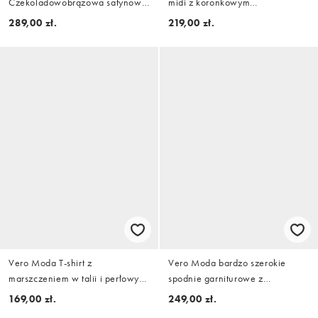
Czekoladowobrązowa satynowa
midi z koronkowym
spódnica midi z podwyższonym
wykończeniem dołu w ciemnej
289,00 zł.
219,00 zł.
stanem i koronką
zieleni
Vero Moda T-shirt z
Vero Moda bardzo szerokie
marszczeniem w talii i perłowym
spodnie garniturowe z
detalem w białym kolorze
zakładkami z przodu w czerni
169,00 zł.
249,00 zł.