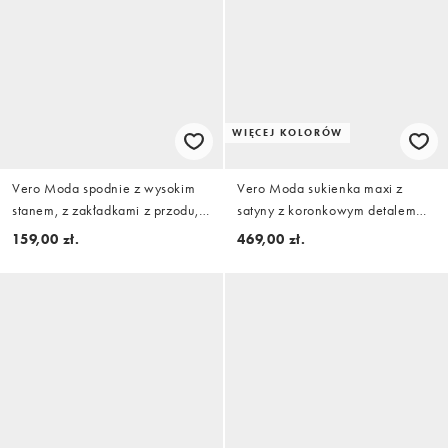
WIĘCEJ KOLORÓW
Vero Moda spodnie z wysokim
Vero Moda sukienka maxi z
stanem, z zakładkami z przodu,
satyny z koronkowym detalem
rozszerzane, czarne
spódnicy i krótkim rękawem w
159,00 zł.
469,00 zł.
kolorze brązowym