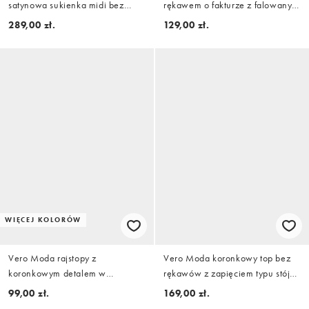
satynowa sukienka midi bez
rękawem o fakturze z falowanym
rękawów z odkrytymi plecami w
wykończeniem w czerni
289,00 zł.
129,00 zł.
kwiatowy wzór
WIĘCEJ KOLORÓW
Vero Moda rajstopy z
Vero Moda koronkowy top bez
koronkowym detalem w
rękawów z zapięciem typu stójka
neutralnym kolorze
w jasnoniebieskim kolorze
99,00 zł.
169,00 zł.