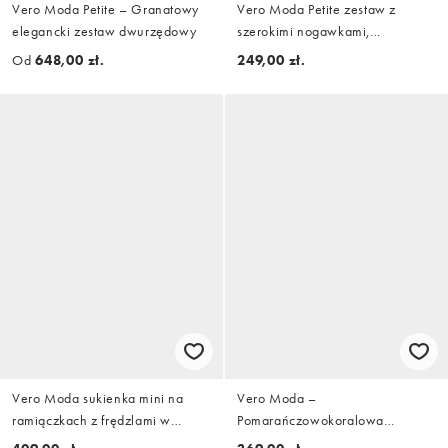
Vero Moda Petite – Granatowy
Vero Moda Petite zestaw z
elegancki zestaw dwurzędowy
szerokimi nogawkami,
dopasowane spodnie w
Od
648,00 zł.
249,00 zł.
granatowym kolorze
Vero Moda sukienka mini na
Vero Moda –
ramiączkach z frędzlami w
Pomarańczowokoralowa
kolorze czekoladowobrązowym
satynowa sukienka maxi bez