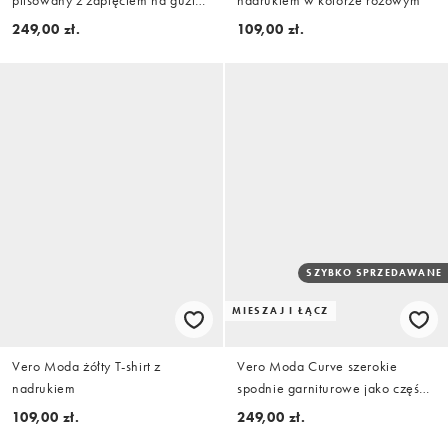
z przodu w kolorze białym
249,00 zł.
109,00 zł.
SZYBKO SPRZEDAWANE
MIESZAJ I ŁĄCZ
Vero Moda żółty T-shirt z
Vero Moda Curve szerokie
nadrukiem
spodnie garniturowe jako część
zestawu w kolorze granatowym
109,00 zł.
249,00 zł.