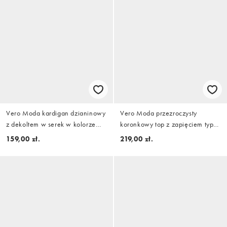
Vero Moda kardigan dzianinowy
Vero Moda przezroczysty
z dekoltem w serek w kolorze
koronkowy top z zapięciem typu
chocolate brown melange
mandaryńskiego w bieli
159,00 zł.
219,00 zł.