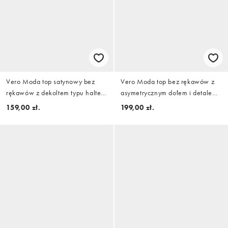
Vero Moda top satynowy bez
Vero Moda top bez rękawów z
rękawów z dekoltem typu halter
asymetrycznym dołem i detalem
w kolorze kremowym
wiązania w kratę w kolorze
159,00 zł.
199,00 zł.
rdzawym