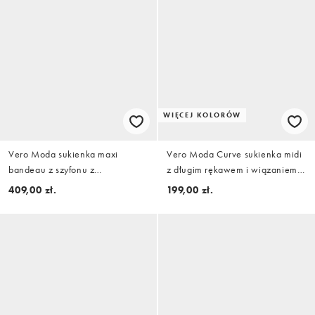
WIĘCEJ KOLORÓW
Vero Moda sukienka maxi
Vero Moda Curve sukienka midi
bandeau z szyfonu z
z długim rękawem i wiązaniem
falbankowym wykończeniem w
w kolorze czarnym
409,00 zł.
199,00 zł.
kolorze hot pink