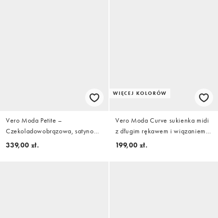
WIĘCEJ KOLORÓW
Vero Moda Petite –
Vero Moda Curve sukienka midi
Czekoladowobrązowa, satynowa
z długim rękawem i wiązaniem
sukienka midi na ramiączkach, z
w kolorze burgundowym
339,00 zł.
199,00 zł.
drapowanym dekoltem i szalem