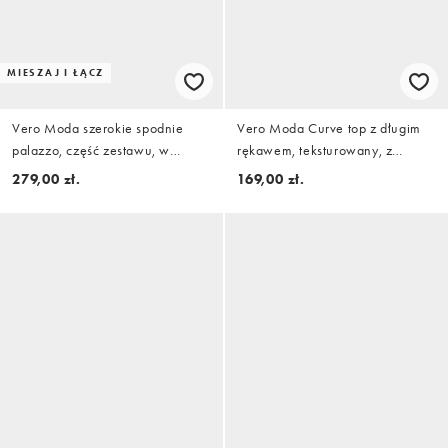
MIESZAJ I ŁĄCZ
Vero Moda szerokie spodnie
Vero Moda Curve top z długim
palazzo, część zestawu, w
rękawem, teksturowany, z
kremowy abstrakcyjny wzór
baskinką, czarny
279,00 zł.
169,00 zł.