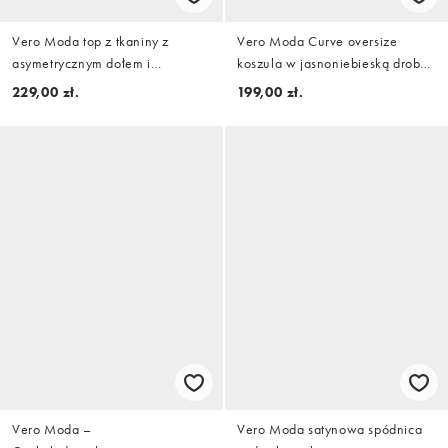
Vero Moda top z tkaniny z
Vero Moda Curve oversize
asymetrycznym dołem i
koszula w jasnoniebieską drobną
zapięciem w stylu
kratkę
229,00 zł.
199,00 zł.
mandarynkowym w czerni
Vero Moda –
Vero Moda satynowa spódnica