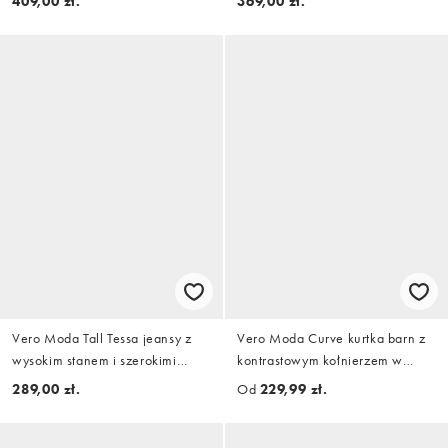
409,00 zł.
369,00 zł.
rękawów
Vero Moda Tall Tessa jeansy z
Vero Moda Curve kurtka barn z
wysokim stanem i szerokimi
kontrastowym kołnierzem w
nogawkami w spranym średnim
kolorze oatmeal
289,00 zł.
Od
229,99 zł.
niebieskim