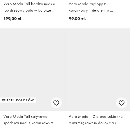
Vero Moda Tall bardzo miękki
Vero Moda rajstopy z
top dresowy polo w kolorze
koronkowym detalem w
kremowym, część zestawu
czekoladowym brązie
199,00 zł.
99,00 zł.
WIĘCEJ KOLORÓW
Vero Moda Tall satynowa
Vero Moda – Zielona sukienka
spódnica midi z koronkowym
maxi z rękawem do łokcia i
wykończeniem dołu w ciemnej
peleryną