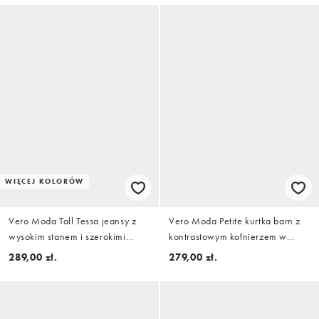
WIĘCEJ KOLORÓW
Vero Moda Tall Tessa jeansy z
Vero Moda Petite kurtka barn z
wysokim stanem i szerokimi
kontrastowym kołnierzem w
nogawkami w średnim szarym
kolorze oatmeal
289,00 zł.
279,00 zł.
kolorze