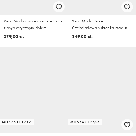
Vero Moda Curve oversize t-shirt
Vero Moda Petite –
z asymetrycznym dołem i
Czekoladowa sukienka maxi na
koronkowym wykończeniem w
ramiączkach, w groszki, z
279,00 zł.
249,00 zł.
bieli
ozdobnym szalikiem
MIESZAJ I ŁĄCZ
MIESZAJ I ŁĄCZ