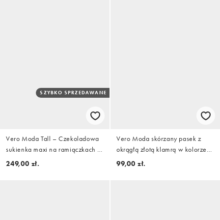
SZYBKO SPRZEDAWANE
Vero Moda Tall – Czekoladowa
Vero Moda skórzany pasek z
sukienka maxi na ramiączkach w
okrągłą złotą klamrą w kolorze
groszki z ozdobnym szalikiem
burgundowym
249,00 zł.
99,00 zł.