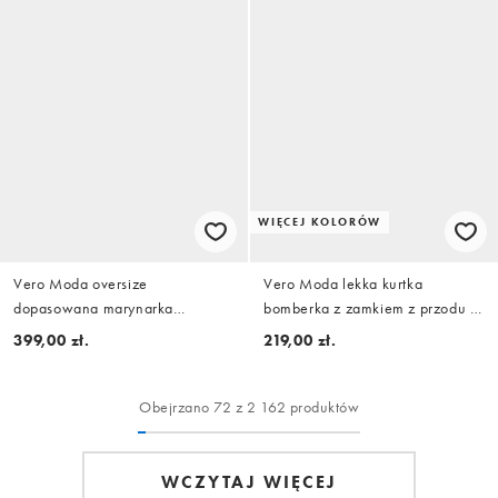
WIĘCEJ KOLORÓW
Vero Moda oversize
Vero Moda lekka kurtka
dopasowana marynarka
bomberka z zamkiem z przodu w
kopertowa w czerni
kolorze czekoladowobrązowym
399,00 zł.
219,00 zł.
Obejrzano 72 z 2 162 produktów
WCZYTAJ WIĘCEJ