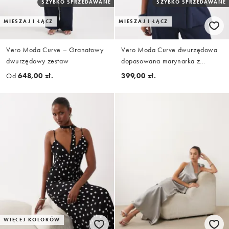
SZYBKO SPRZEDAWANE
SZYBKO SPRZEDAWANE
MIESZAJ I ŁĄCZ
MIESZAJ I ŁĄCZ
Vero Moda Curve – Granatowy
Vero Moda Curve dwurzędowa
dwurzędowy zestaw
dopasowana marynarka z
zestawu w granatowym kolorze
Od
648,00 zł.
399,00 zł.
WIĘCEJ KOLORÓW