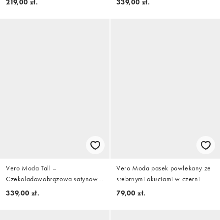
219,00 zł.
339,00 zł.
zieleni
Vero Moda Tall –
Vero Moda pasek powlekany ze
Czekoladowobrązowa satynowa
srebrnymi okuciami w czerni
sukienka midi na ramiączkach z
339,00 zł.
79,00 zł.
drapowanym dekoltem i szalem