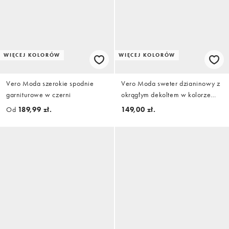
WIĘCEJ KOLORÓW
WIĘCEJ KOLORÓW
Vero Moda szerokie spodnie
Vero Moda sweter dzianinowy z
garniturowe w czerni
okrągłym dekoltem w kolorze
burgundowym melanż
Od
189,99 zł.
149,00 zł.