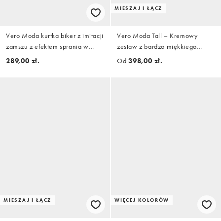
MIESZAJ I ŁĄCZ
Vero Moda kurtka biker z imitacji
Vero Moda Tall – Kremowy
zamszu z efektem sprania w
zestaw z bardzo miękkiego
czerni
materiału
289,00 zł.
Od
398,00 zł.
MIESZAJ I ŁĄCZ
WIĘCEJ KOLORÓW