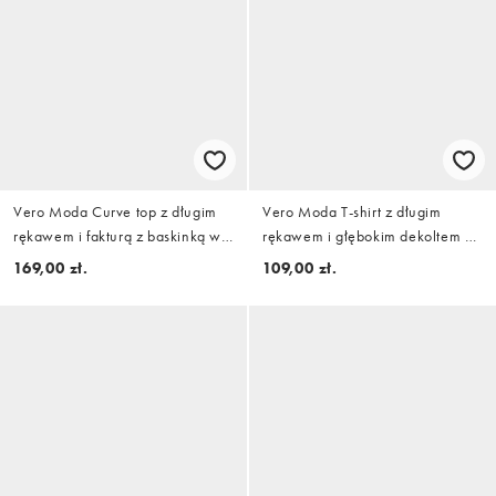
Vero Moda Curve top z długim
Vero Moda T-shirt z długim
rękawem i fakturą z baskinką w
rękawem i głębokim dekoltem w
czekoladowym brązie
kształcie litery V w kolorze
169,00 zł.
109,00 zł.
białym