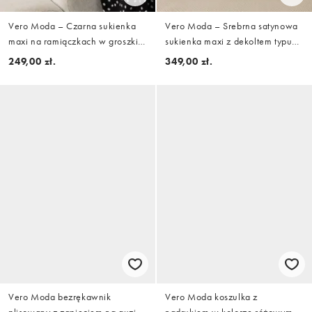
Vero Moda – Czarna sukienka
Vero Moda – Srebrna satynowa
maxi na ramiączkach w groszki z
sukienka maxi z dekoltem typu
ozdobnym szalikiem
halter w kształcie litery U
249,00 zł.
349,00 zł.
Vero Moda bezrękawnik
Vero Moda koszulka z
plisowany z zapięciem na guziki
nadrukiem w kolorze różowym