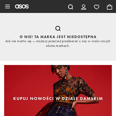
Pomiń i przejdź do głównej zawartości
O NIE! TA MARKA JEST NIEDOSTĘPNA
Ale nie martw się — możesz przecież przebierać u nas w wielu innych
ekstra markach.
KUPUJ NOWOŚCI W DZIALE DAMSKIM