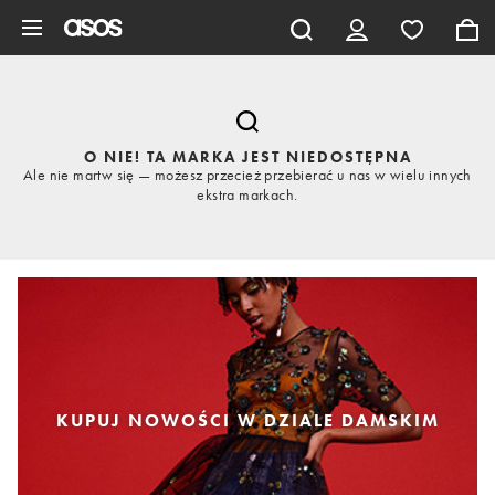
Pomiń i przejdź do głównej zawartości
O NIE! TA MARKA JEST NIEDOSTĘPNA
Ale nie martw się — możesz przecież przebierać u nas w wielu innych
ekstra markach.
KUPUJ NOWOŚCI W DZIALE DAMSKIM