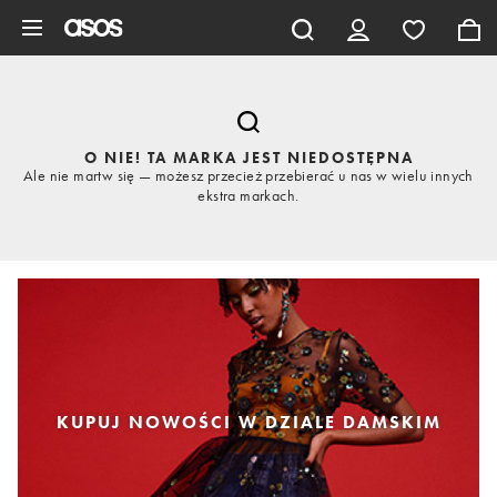
Pomiń i przejdź do głównej zawartości
O NIE! TA MARKA JEST NIEDOSTĘPNA
Ale nie martw się — możesz przecież przebierać u nas w wielu innych
ekstra markach.
KUPUJ NOWOŚCI W DZIALE DAMSKIM