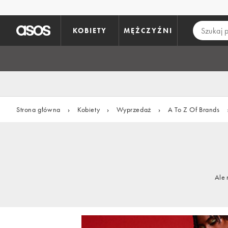
Pomiń i przejdź do głównej zawartości
KOBIETY
MĘŻCZYŹNI
Strona główna
›
Kobiety
›
Wyprzedaż
›
A To Z Of Brands
Ale 