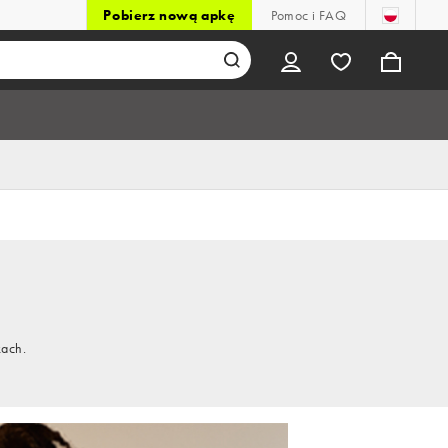
Pobierz nową apkę
Pomoc i FAQ
kach.