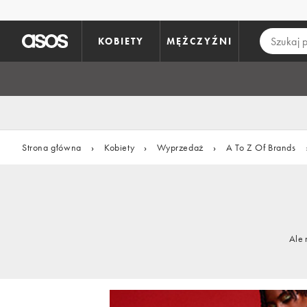
Pomiń i przejdź do głównej zawartości
KOBIETY
MĘŻCZYŹNI
Strona główna
›
Kobiety
›
Wyprzedaż
›
A To Z Of Brands
Ale 