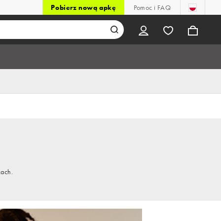
Pobierz nową apkę
Pomoc i FAQ
kach.